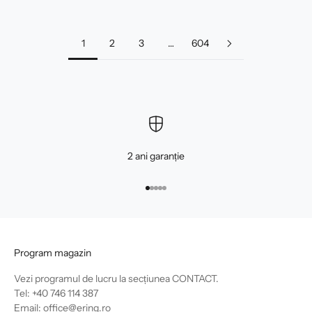
1
2
3
…
604
2 ani garanție
Mergi la articolul 1
Mergi la articolul 2
Mergi la articolul 3
Mergi la articolul 4
Mergi la articolul 5
Program magazin
Vezi programul de lucru la secțiunea
CONTACT
.
Tel: +40 746 114 387
Email: office@ering.ro