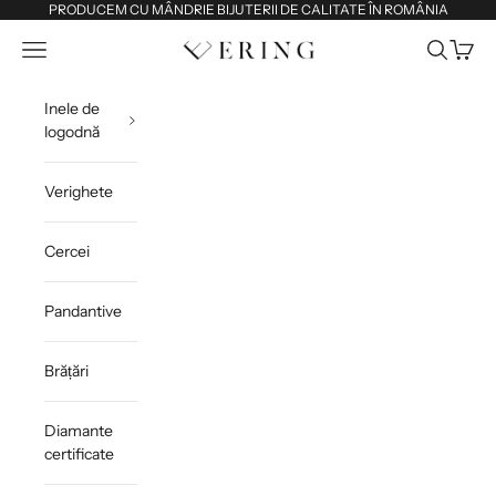
Sari la conținut
PRODUCEM CU MÂNDRIE BIJUTERII DE CALITATE ÎN ROMÂNIA
Deschide meniul de navigare
Deschide 
Deschi
Ering
Inele de
logodnă
Verighete
Cercei
Pandantive
Brățări
Diamante
certificate