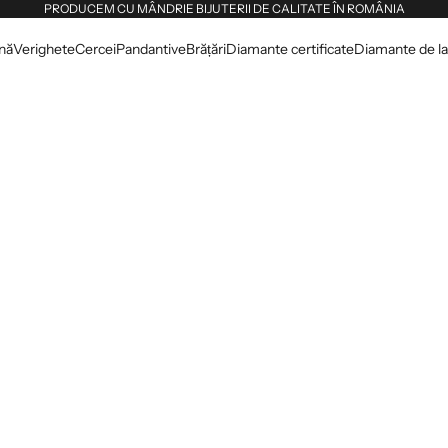
PRODUCEM CU MÂNDRIE BIJUTERII DE CALITATE ÎN ROMÂNIA
dnă
Verighete
Cercei
Pandantive
Brățări
Diamante certificate
Diamante de lab