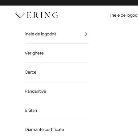
Sari la conținut
Ering
Inele de logo
Inele de logodnă
Verighete
Cercei
Pandantive
Brățări
Diamante certificate