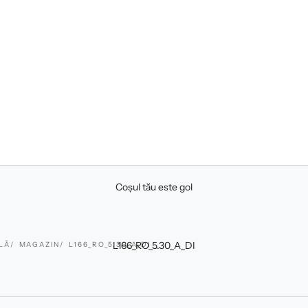
Coșul tău este gol
L166_RO_5.30_A_DI
LĂ
MAGAZIN
L166_RO_5.30_A_DI