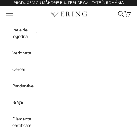
Sari la conținut
PRODUCEM CU MÂNDRIE BIJUTERII DE CALITATE ÎN ROMÂNIA
Deschide meniul de navigare
Deschide 
Deschi
Ering
Inele de
logodnă
Verighete
Cercei
Pandantive
Brățări
Diamante
certificate