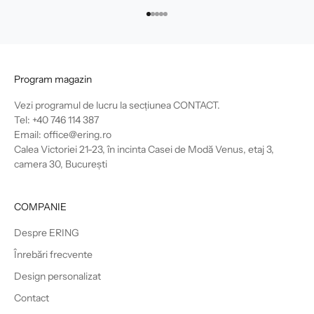
Mergi la articolul 1
Mergi la articolul 2
Mergi la articolul 3
Mergi la articolul 4
Mergi la articolul 5
Program magazin
Vezi programul de lucru la secțiunea
CONTACT
.
Tel: +40 746 114 387
Email: office@ering.ro
Calea Victoriei 21-23, în incinta Casei de Modă Venus, etaj 3,
camera 30, București
COMPANIE
Despre ERING
Înrebări frecvente
Design personalizat
Contact