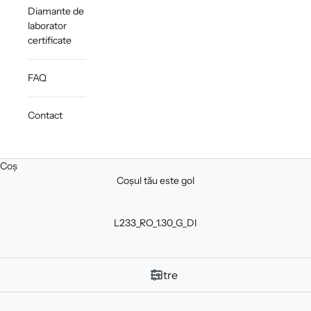
Diamante de
laborator
certificate
FAQ
Contact
Coș
Coșul tău este gol
L233_RO_1.30_G_DI
Filtre