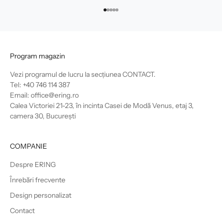
Mergi la articolul 1
Mergi la articolul 2
Mergi la articolul 3
Mergi la articolul 4
Mergi la articolul 5
Program magazin
Vezi programul de lucru la secțiunea
CONTACT
.
Tel: +40 746 114 387
Email: office@ering.ro
Calea Victoriei 21-23, în incinta Casei de Modă Venus, etaj 3,
camera 30, București
COMPANIE
Despre ERING
Înrebări frecvente
Design personalizat
Contact