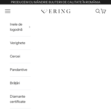
Sari la conținut
PRODUCEM CU MÂNDRIE BIJUTERII DE CALITATE ÎN ROMÂNIA
Deschide meniul de navigare
Deschide 
Deschi
Ering
Inele de
logodnă
Verighete
Cercei
Pandantive
Brățări
Diamante
certificate