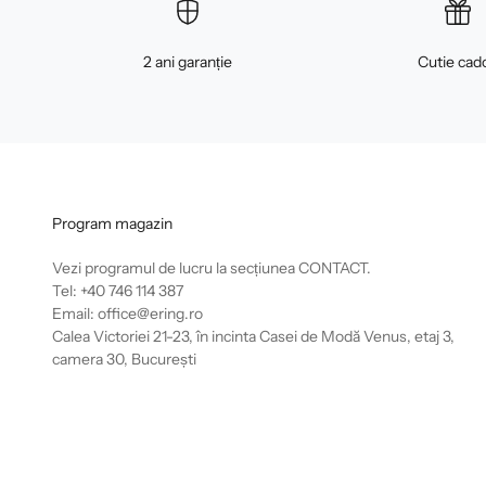
2 ani garanție
Cutie cad
Program magazin
Vezi programul de lucru la secțiunea
CONTACT
.
Tel: +40 746 114 387
Email: office@ering.ro
Calea Victoriei 21-23, în incinta Casei de Modă Venus, etaj 3,
camera 30, București