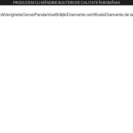
PRODUCEM CU MÂNDRIE BIJUTERII DE CALITATE ÎN ROMÂNIA
dnă
Verighete
Cercei
Pandantive
Brățări
Diamante certificate
Diamante de lab