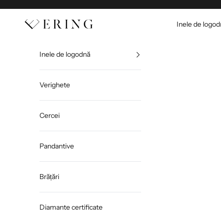
Sari la conținut
Ering
Inele de logo
Inele de logodnă
Verighete
Cercei
Pandantive
Brățări
Diamante certificate