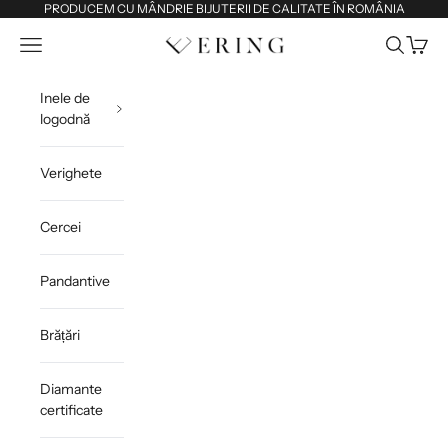
Sari la conținut
PRODUCEM CU MÂNDRIE BIJUTERII DE CALITATE ÎN ROMÂNIA
Deschide meniul de navigare
Deschide 
Deschi
Ering
Inele de
logodnă
Verighete
Cercei
Pandantive
Brățări
Diamante
certificate