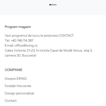
Mergi la articolul 1
Mergi la articolul 2
Mergi la articolul 3
Mergi la articolul 4
Mergi la articolul 5
Program magazin
Vezi programul de lucru la secțiunea
CONTACT
.
Tel: +40 746 114 387
Email: office@ering.ro
Calea Victoriei 21-23, în incinta Casei de Modă Venus, etaj 3,
camera 30, București
COMPANIE
Despre ERING
Înrebări frecvente
Design personalizat
Contact