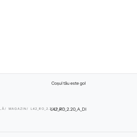
Coșul tău este gol
L42_RO_2.20_A_DI
LĂ
MAGAZIN
L42_RO_2.20_A_DI