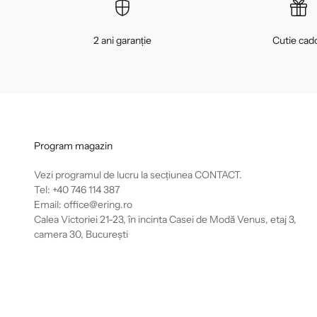
2 ani garanție
Cutie cad
Program magazin
Vezi programul de lucru la secțiunea
CONTACT
.
Tel: +40 746 114 387
Email: office@ering.ro
Calea Victoriei 21-23, în incinta Casei de Modă Venus, etaj 3,
camera 30, București