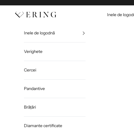
Sari la conținut
Ering
Inele de logo
Inele de logodnă
Verighete
Cercei
Pandantive
Brățări
Diamante certificate