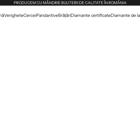
PRODUCEM CU MÂNDRIE BIJUTERII DE CALITATE ÎN ROMÂNIA
dnă
Verighete
Cercei
Pandantive
Brățări
Diamante certificate
Diamante de lab