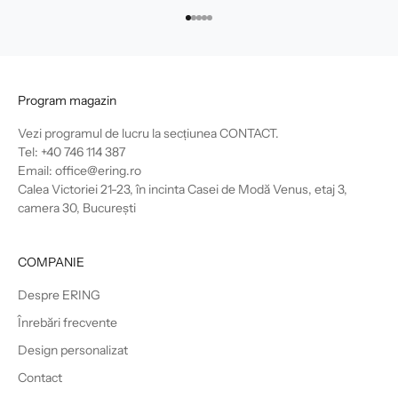
Mergi la articolul 1
Mergi la articolul 2
Mergi la articolul 3
Mergi la articolul 4
Mergi la articolul 5
Program magazin
Vezi programul de lucru la secțiunea
CONTACT
.
Tel: +40 746 114 387
Email: office@ering.ro
Calea Victoriei 21-23, în incinta Casei de Modă Venus, etaj 3,
camera 30, București
COMPANIE
Despre ERING
Înrebări frecvente
Design personalizat
Contact