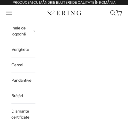
Sari la conținut
PRODUCEM CU MÂNDRIE BIJUTERII DE CALITATE ÎN ROMÂNIA
Deschide meniul de navigare
Deschide 
Deschi
Ering
Inele de
logodnă
Verighete
Cercei
Pandantive
Brățări
Diamante
certificate