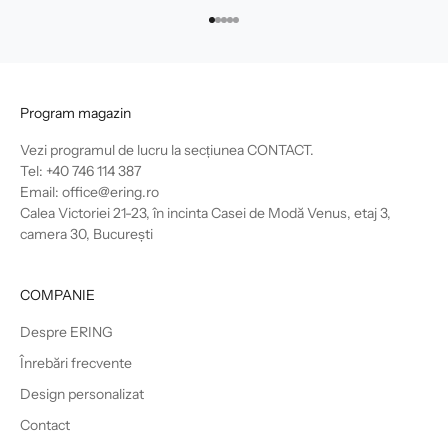
Mergi la articolul 1
Mergi la articolul 2
Mergi la articolul 3
Mergi la articolul 4
Mergi la articolul 5
Program magazin
Vezi programul de lucru la secțiunea
CONTACT
.
Tel: +40 746 114 387
Email: office@ering.ro
Calea Victoriei 21-23, în incinta Casei de Modă Venus, etaj 3,
camera 30, București
COMPANIE
Despre ERING
Înrebări frecvente
Design personalizat
Contact