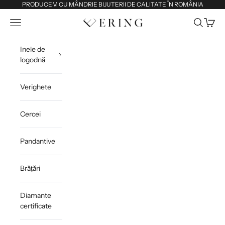
Sari la conținut
PRODUCEM CU MÂNDRIE BIJUTERII DE CALITATE ÎN ROMÂNIA
Deschide meniul de navigare
Deschide 
Deschi
Ering
Inele de
logodnă
Verighete
Cercei
Pandantive
Brățări
Diamante
certificate