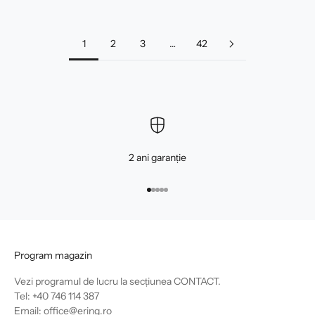
1
2
3
…
42
2 ani garanție
Mergi la articolul 1
Mergi la articolul 2
Mergi la articolul 3
Mergi la articolul 4
Mergi la articolul 5
Program magazin
Vezi programul de lucru la secțiunea
CONTACT
.
Tel: +40 746 114 387
Email: office@ering.ro