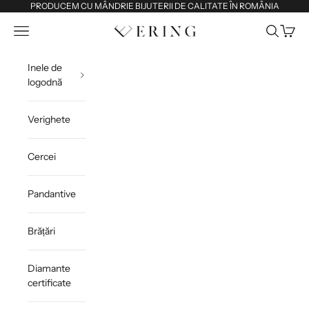
Sari la conținut
PRODUCEM CU MÂNDRIE BIJUTERII DE CALITATE ÎN ROMÂNIA
Deschide meniul de navigare
Deschide 
Deschi
Ering
Inele de
logodnă
Verighete
Cercei
Pandantive
Brățări
Diamante
certificate