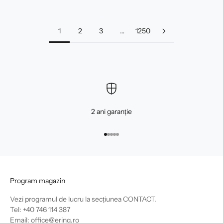
1
2
3
…
1250
2 ani garanție
Mergi la articolul 1
Mergi la articolul 2
Mergi la articolul 3
Mergi la articolul 4
Mergi la articolul 5
Program magazin
Vezi programul de lucru la secțiunea
CONTACT
.
Tel: +40 746 114 387
Email: office@ering.ro