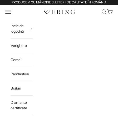
Sari la conținut
PRODUCEM CU MÂNDRIE BIJUTERII DE CALITATE ÎN ROMÂNIA
Deschide meniul de navigare
Deschide 
Deschi
Ering
Inele de
logodnă
Verighete
Cercei
Pandantive
Brățări
Diamante
certificate