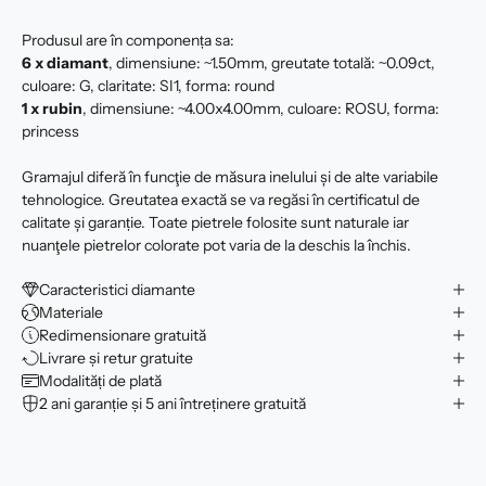
Produsul are în componența sa:
6 x
diamant
, dimensiune: ~1.50mm, greutate totală: ~0.09ct,
culoare: G, claritate: SI1, forma: round
1 x rubin
, dimensiune: ~4.00x4.00mm, culoare: ROSU, forma:
princess
Gramajul diferă în funcţie de măsura inelului şi de alte variabile
tehnologice. Greutatea exactă se va regăsi în certificatul de
calitate şi garanție. Toate pietrele folosite sunt naturale iar
nuanţele pietrelor colorate pot varia de la deschis la închis.
Caracteristici diamante
Materiale
Redimensionare gratuită
Livrare și retur gratuite
Modalități de plată
2 ani garanție și 5 ani întreținere gratuită