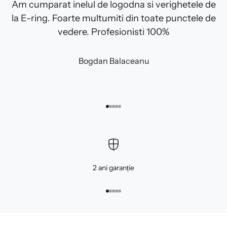
Am cumparat inelul de logodna si verighetele de
la E-ring. Foarte multumiti din toate punctele de
vedere. Profesionisti 100%
Bogdan Balaceanu
Mergi la articolul 1
Mergi la articolul 2
Mergi la articolul 3
Mergi la articolul 4
Mergi la articolul 5
2 ani garanție
Mergi la articolul 1
Mergi la articolul 2
Mergi la articolul 3
Mergi la articolul 4
Mergi la articolul 5