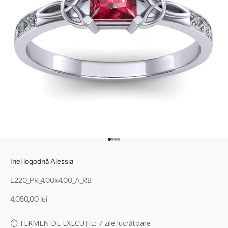
Mergi la articolul 1
Mergi la articolul 2
Mergi la articolul 3
Mergi la articolul 4
Inel logodnă Alessia
L220_PR_4.00x4.00_A_RB
Preț redus
4.050,00 lei
⏱
TERMEN DE EXECUȚIE: 7
zile lucrătoare