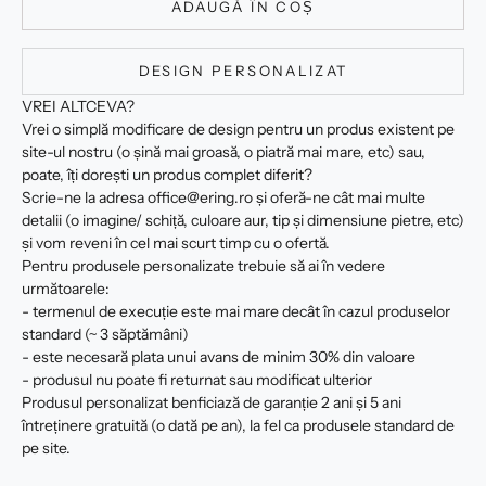
ADAUGĂ ÎN COȘ
DESIGN PERSONALIZAT
VREI ALTCEVA?
Vrei o simplă modificare de design pentru un produs existent pe
site-ul nostru (o șină mai groasă, o piatră mai mare, etc) sau,
poate, îți dorești un produs complet diferit?
Scrie-ne la adresa office@ering.ro și oferă-ne cât mai multe
detalii (o imagine/ schiță, culoare aur, tip și dimensiune pietre, etc)
și vom reveni în cel mai scurt timp cu o ofertă.
Pentru produsele personalizate trebuie să ai în vedere
următoarele:
- termenul de execuție este mai mare decât în cazul produselor
standard (~ 3 săptămâni)
- este necesară plata unui avans de minim 30% din valoare
- produsul nu poate fi returnat sau modificat ulterior
Produsul personalizat benficiază de garanție 2 ani și 5 ani
întreținere gratuită (o dată pe an), la fel ca produsele standard de
pe site.