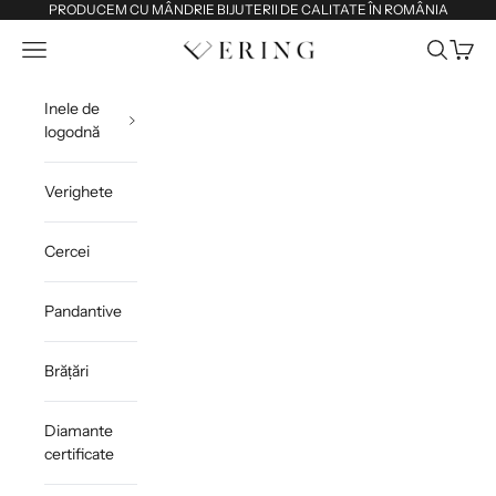
Sari la conținut
PRODUCEM CU MÂNDRIE BIJUTERII DE CALITATE ÎN ROMÂNIA
Deschide meniul de navigare
Deschide 
Deschi
Ering
Inele de
logodnă
Verighete
Cercei
Pandantive
Brățări
Diamante
certificate