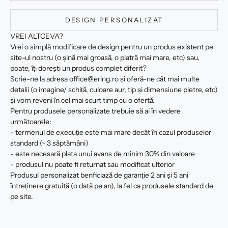
DESIGN PERSONALIZAT
VREI ALTCEVA?
Vrei o simplă modificare de design pentru un produs existent pe
site-ul nostru (o șină mai groasă, o piatră mai mare, etc) sau,
poate, îți dorești un produs complet diferit?
Scrie-ne la adresa office@ering.ro și oferă-ne cât mai multe
detalii (o imagine/ schiță, culoare aur, tip și dimensiune pietre, etc)
și vom reveni în cel mai scurt timp cu o ofertă.
Pentru produsele personalizate trebuie să ai în vedere
următoarele:
- termenul de execuție este mai mare decât în cazul produselor
standard (~ 3 săptămâni)
- este necesară plata unui avans de minim 30% din valoare
- produsul nu poate fi returnat sau modificat ulterior
Produsul personalizat benficiază de garanție 2 ani și 5 ani
întreținere gratuită (o dată pe an), la fel ca produsele standard de
pe site.