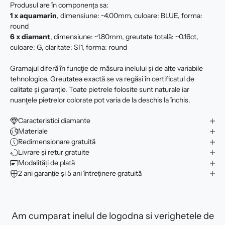
Produsul are în componența sa:
1 x aquamarin
, dimensiune: ~4.00mm, culoare: BLUE, forma:
round
6 x
diamant
, dimensiune: ~1.80mm, greutate totală: ~0.16ct,
culoare: G, claritate: SI1, forma: round
Gramajul diferă în funcţie de măsura inelului şi de alte variabile
tehnologice. Greutatea exactă se va regăsi în certificatul de
calitate şi garanție. Toate pietrele folosite sunt naturale iar
nuanţele pietrelor colorate pot varia de la deschis la închis.
Caracteristici diamante
Materiale
Redimensionare gratuită
Livrare și retur gratuite
Modalități de plată
2 ani garanție și 5 ani întreținere gratuită
Am cumparat inelul de logodna si verighetele de