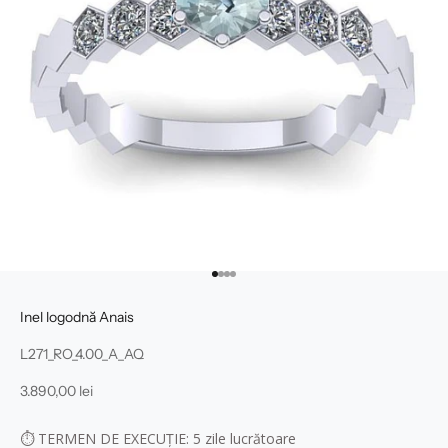
Mergi la articolul 1
Mergi la articolul 2
Mergi la articolul 3
Mergi la articolul 4
Inel logodnă Anais
L271_RO_4.00_A_AQ
Preț redus
3.890,00 lei
⏱
TERMEN DE EXECUȚIE: 5
zile lucrătoare