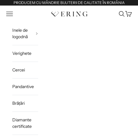
Sari la conținut
PRODUCEM CU MÂNDRIE BIJUTERII DE CALITATE ÎN ROMÂNIA
Deschide meniul de navigare
Deschide 
Deschi
Ering
Inele de
logodnă
Verighete
Cercei
Pandantive
Brățări
Diamante
certificate