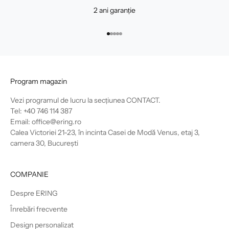
2 ani garanție
Mergi la articolul 1
Mergi la articolul 2
Mergi la articolul 3
Mergi la articolul 4
Mergi la articolul 5
Program magazin
Vezi programul de lucru la secțiunea
CONTACT
.
Tel: +40 746 114 387
Email: office@ering.ro
Calea Victoriei 21-23, în incinta Casei de Modă Venus, etaj 3,
camera 30, București
COMPANIE
Despre ERING
Înrebări frecvente
Design personalizat