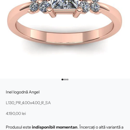
Mergi la articolul 1
Mergi la articolul 2
Mergi la articolul 3
Mergi la articolul 4
Inel logodnă Angel
L130_PR_4.00x4.00_R_SA
Preț redus
4.190,00 lei
Produsul este
indisponibil momentan
. Încercați o altă variantă a