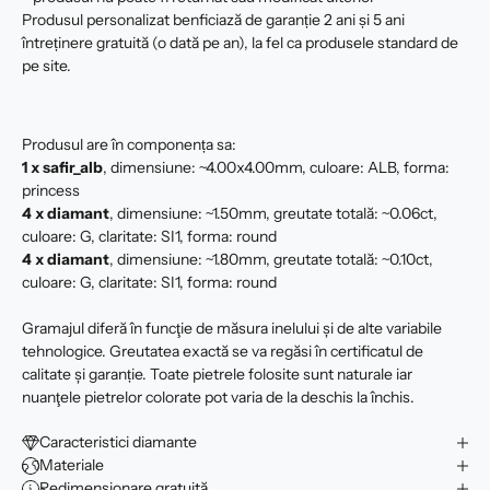
Produsul personalizat benficiază de garanție 2 ani și 5 ani
întreținere gratuită (o dată pe an), la fel ca produsele standard de
pe site.
Produsul are în componența sa:
1 x safir_alb
, dimensiune: ~4.00x4.00mm, culoare: ALB, forma:
princess
4 x
diamant
, dimensiune: ~1.50mm, greutate totală: ~0.06ct,
culoare: G, claritate: SI1, forma: round
4 x
diamant
, dimensiune: ~1.80mm, greutate totală: ~0.10ct,
culoare: G, claritate: SI1, forma: round
Gramajul diferă în funcţie de măsura inelului şi de alte variabile
tehnologice. Greutatea exactă se va regăsi în certificatul de
calitate şi garanție. Toate pietrele folosite sunt naturale iar
nuanţele pietrelor colorate pot varia de la deschis la închis.
Caracteristici diamante
Materiale
Redimensionare gratuită