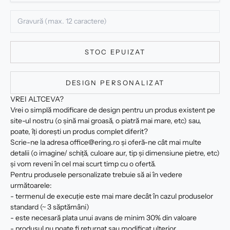
STOC EPUIZAT
DESIGN PERSONALIZAT
VREI ALTCEVA?
Vrei o simplă modificare de design pentru un produs existent pe
site-ul nostru (o șină mai groasă, o piatră mai mare, etc) sau,
poate, îți dorești un produs complet diferit?
Scrie-ne la adresa office@ering.ro și oferă-ne cât mai multe
detalii (o imagine/ schiță, culoare aur, tip și dimensiune pietre, etc)
și vom reveni în cel mai scurt timp cu o ofertă.
Pentru produsele personalizate trebuie să ai în vedere
următoarele:
- termenul de execuție este mai mare decât în cazul produselor
standard (~ 3 săptămâni)
- este necesară plata unui avans de minim 30% din valoare
- produsul nu poate fi returnat sau modificat ulterior