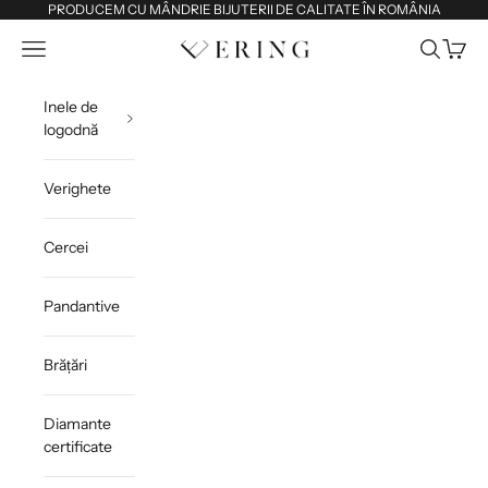
Sari la conținut
PRODUCEM CU MÂNDRIE BIJUTERII DE CALITATE ÎN ROMÂNIA
Deschide meniul de navigare
Deschide 
Deschi
Ering
Inele de
logodnă
Verighete
Cercei
Pandantive
Brățări
Diamante
certificate