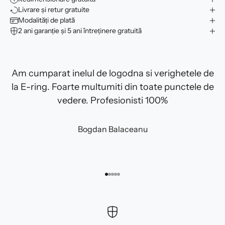
Livrare și retur gratuite
Modalități de plată
2 ani garanție și 5 ani întreținere gratuită
Am cumparat inelul de logodna si verighetele de
la E-ring. Foarte multumiti din toate punctele de
vedere. Profesionisti 100%
Bogdan Balaceanu
Mergi la articolul 1
Mergi la articolul 2
Mergi la articolul 3
Mergi la articolul 4
Mergi la articolul 5