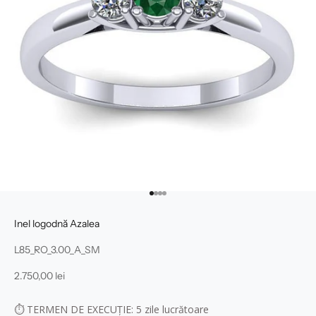
Mergi la articolul 1
Mergi la articolul 2
Mergi la articolul 3
Mergi la articolul 4
Inel logodnă Azalea
L85_RO_3.00_A_SM
Preț redus
2.750,00 lei
⏱
TERMEN DE EXECUȚIE: 5
zile lucrătoare