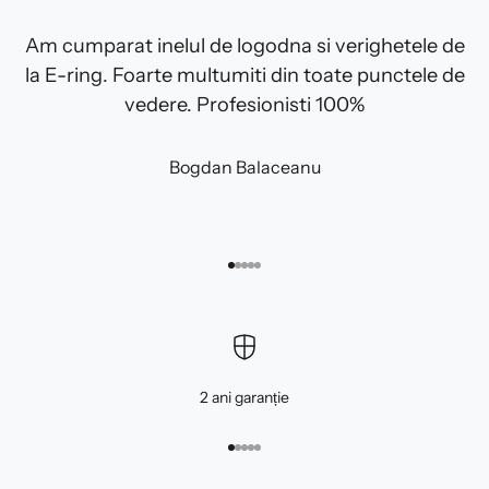
Am cumparat inelul de logodna si verighetele de
la E-ring. Foarte multumiti din toate punctele de
vedere. Profesionisti 100%
Bogdan Balaceanu
Mergi la articolul 1
Mergi la articolul 2
Mergi la articolul 3
Mergi la articolul 4
Mergi la articolul 5
2 ani garanție
Mergi la articolul 1
Mergi la articolul 2
Mergi la articolul 3
Mergi la articolul 4
Mergi la articolul 5