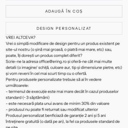
ADAUGĂ ÎN COȘ
DESIGN PERSONALIZAT
VREI ALTCEVA?
Vrei o simplă modificare de design pentru un produs existent pe
site-ul nostru (o șină mai groasă, o piatră mai mare, etc) sau,
poate, îți dorești un produs complet diferit?
Scrie-ne la adresa office@ering.ro și oferă-ne cât mai multe
detalii (o imagine/ schiță, culoare aur, tip și dimensiune pietre, etc)
și vom reveni în cel mai scurt timp cu o ofertă.
Pentru produsele personalizate trebuie să ai în vedere
următoarele:
- termenul de execuție este mai mare decât în cazul produselor
standard (~ 3 săptămâni)
- este necesară plata unui avans de minim 30% din valoare
- produsul nu poate fi returnat sau modificat ulterior
Produsul personalizat benficiază de garanție 2 ani și 5 ani
întreținere gratuită (o dată pe an), la fel ca produsele standard de
pe site.