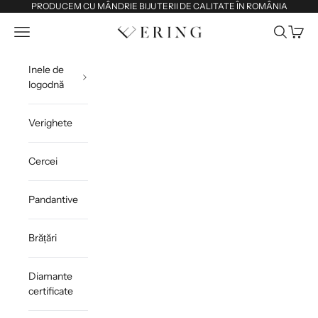
Sari la conținut
PRODUCEM CU MÂNDRIE BIJUTERII DE CALITATE ÎN ROMÂNIA
Deschide meniul de navigare
Deschide 
Deschi
Ering
Inele de
logodnă
Verighete
Cercei
Pandantive
Brățări
Diamante
certificate