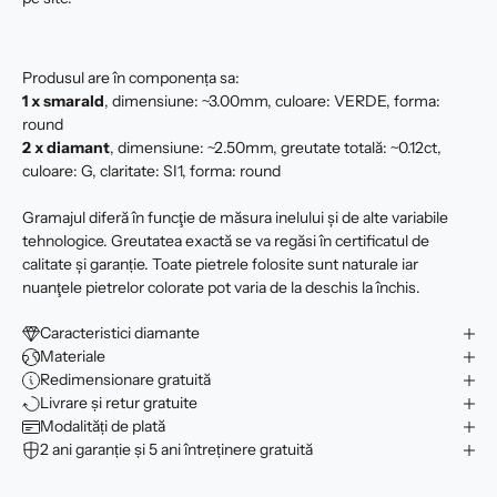
Produsul are în componența sa:
1 x smarald
, dimensiune: ~3.00mm, culoare: VERDE, forma:
round
2 x
diamant
, dimensiune: ~2.50mm, greutate totală: ~0.12ct,
culoare: G, claritate: SI1, forma: round
Gramajul diferă în funcţie de măsura inelului şi de alte variabile
tehnologice. Greutatea exactă se va regăsi în certificatul de
calitate şi garanție. Toate pietrele folosite sunt naturale iar
nuanţele pietrelor colorate pot varia de la deschis la închis.
Caracteristici diamante
Materiale
Redimensionare gratuită
Livrare și retur gratuite
Modalități de plată
2 ani garanție și 5 ani întreținere gratuită