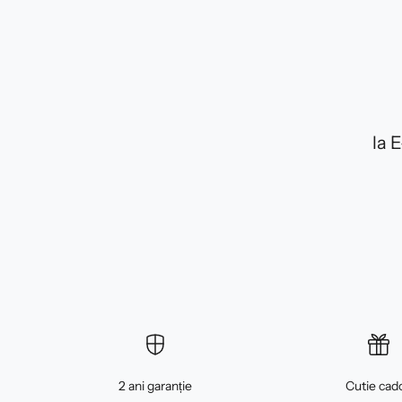
la 
2 ani garanție
Cutie cad