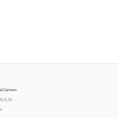
dnă Carmen
00_A_DI
ei