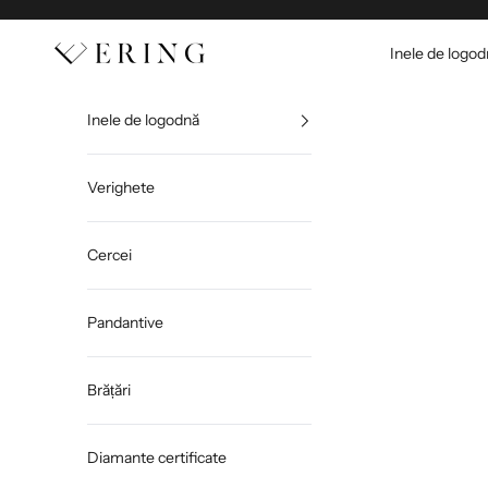
Sari la conținut
Ering
Inele de logo
Inele de logodnă
Verighete
Cercei
Pandantive
Brățări
Diamante certificate