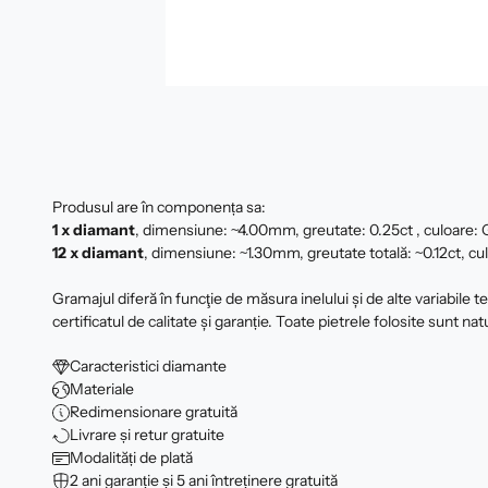
Produsul are în componența sa:
1 x diamant
, dimensiune: ~4.00mm, greutate: 0.25ct , culoare: G,
12 x
diamant
, dimensiune: ~1.30mm, greutate totală: ~0.12ct, cul
Gramajul diferă în funcţie de măsura inelului şi de alte variabile 
certificatul de calitate şi garanție. Toate pietrele folosite sunt nat
Caracteristici diamante
Materiale
Redimensionare gratuită
Livrare și retur gratuite
Modalități de plată
2 ani garanție și 5 ani întreținere gratuită