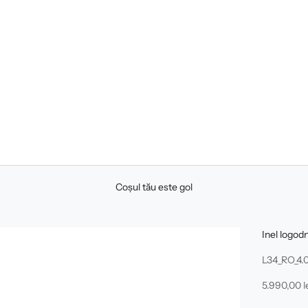
Coșul tău este gol
Inel logo
L34_RO_4.
Preț redus
5.990,00 l