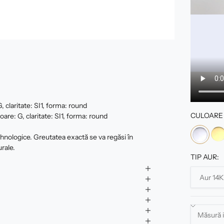
 claritate: SI1, forma: round
CULOARE 
oare: G, claritate: SI1, forma: round
tehnologice. Greutatea exactă se va regăsi în
urale.
TIP AUR: