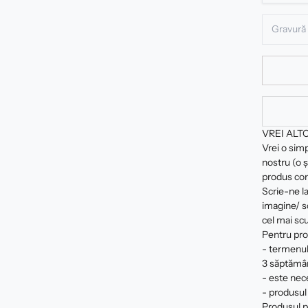
VREI ALT
Vrei o sim
nostru (o ș
produs com
Scrie-ne la
imagine/ sc
cel mai scu
Pentru pro
- termenul
3 săptămâ
- este nec
- produsul 
Produsul pe