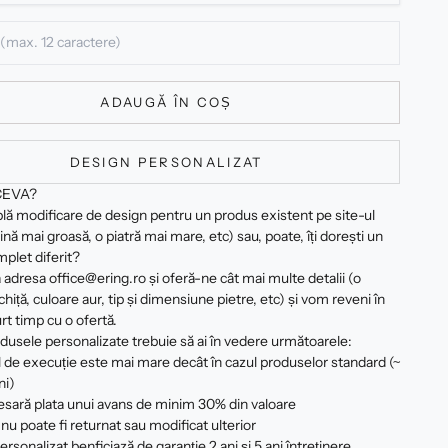
ADAUGĂ ÎN COȘ
DESIGN PERSONALIZAT
CEVA?
plă modificare de design pentru un produs existent pe site-ul
ină mai groasă, o piatră mai mare, etc) sau, poate, îți dorești un
plet diferit?
 adresa office@ering.ro și oferă-ne cât mai multe detalii (o
hiță, culoare aur, tip și dimensiune pietre, etc) și vom reveni în
rt timp cu o ofertă.
dusele personalizate trebuie să ai în vedere următoarele:
 de execuție este mai mare decât în cazul produselor standard (~
ni)
esară plata unui avans de minim 30% din valoare
nu poate fi returnat sau modificat ulterior
rsonalizat benficiază de garanție 2 ani și 5 ani întreținere