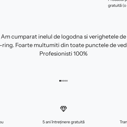
gratuită (o
Am cumparat inelul de logodna si verighetele de
E-ring. Foarte multumiti din toate punctele de ved
Profesionisti 100%
Mergi la articolul 1
Mergi la articolul 2
Mergi la articolul 3
Mergi la articolul 4
Mergi la articolul 5
ou
5 ani întreținere gratuită
Tran