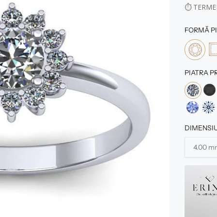
⏱
TERMEN
FORMĂ PI
PIATRA P
DIMENSIU