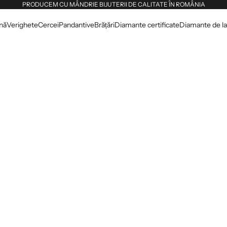
PRODUCEM CU MÂNDRIE BIJUTERII DE CALITATE ÎN ROMÂNIA
dnă
Verighete
Cercei
Pandantive
Brățări
Diamante certificate
Diamante de lab