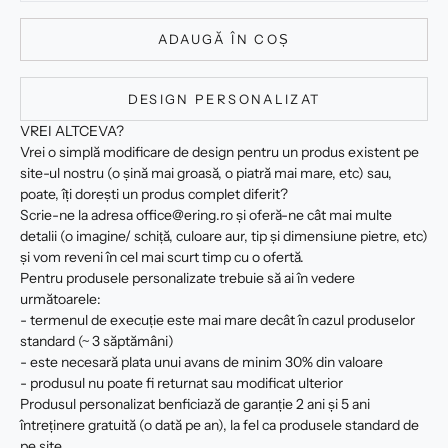
ADAUGĂ ÎN COȘ
DESIGN PERSONALIZAT
VREI ALTCEVA?
Vrei o simplă modificare de design pentru un produs existent pe
site-ul nostru (o șină mai groasă, o piatră mai mare, etc) sau,
poate, îți dorești un produs complet diferit?
Scrie-ne la adresa office@ering.ro și oferă-ne cât mai multe
detalii (o imagine/ schiță, culoare aur, tip și dimensiune pietre, etc)
și vom reveni în cel mai scurt timp cu o ofertă.
Pentru produsele personalizate trebuie să ai în vedere
următoarele:
- termenul de execuție este mai mare decât în cazul produselor
standard (~ 3 săptămâni)
- este necesară plata unui avans de minim 30% din valoare
- produsul nu poate fi returnat sau modificat ulterior
Produsul personalizat benficiază de garanție 2 ani și 5 ani
întreținere gratuită (o dată pe an), la fel ca produsele standard de
pe site.