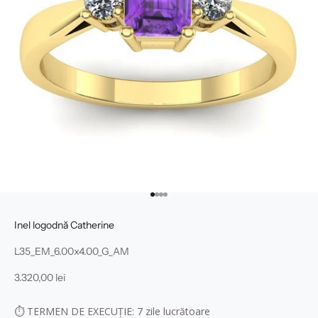
Mergi la articolul 1
Mergi la articolul 2
Mergi la articolul 3
Mergi la articolul 4
Inel logodnă Catherine
L35_EM_6.00x4.00_G_AM
Preț redus
3.320,00 lei
⏱
TERMEN DE EXECUȚIE: 7
zile lucrătoare