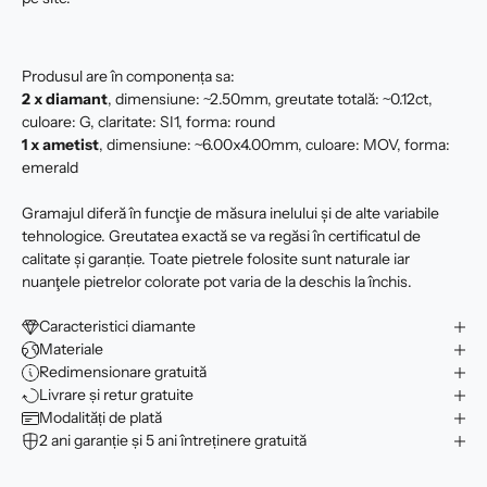
Produsul are în componența sa:
2 x
diamant
, dimensiune: ~2.50mm, greutate totală: ~0.12ct,
culoare: G, claritate: SI1, forma: round
1 x ametist
, dimensiune: ~6.00x4.00mm, culoare: MOV, forma:
emerald
Gramajul diferă în funcţie de măsura inelului şi de alte variabile
tehnologice. Greutatea exactă se va regăsi în certificatul de
calitate şi garanție. Toate pietrele folosite sunt naturale iar
nuanţele pietrelor colorate pot varia de la deschis la închis.
Caracteristici diamante
Materiale
Redimensionare gratuită
Livrare și retur gratuite
Modalități de plată
2 ani garanție și 5 ani întreținere gratuită