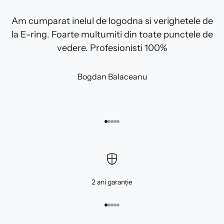
Am cumparat inelul de logodna si verighetele de
la E-ring. Foarte multumiti din toate punctele de
vedere. Profesionisti 100%
Bogdan Balaceanu
Mergi la articolul 1
Mergi la articolul 2
Mergi la articolul 3
Mergi la articolul 4
Mergi la articolul 5
2 ani garanție
Mergi la articolul 1
Mergi la articolul 2
Mergi la articolul 3
Mergi la articolul 4
Mergi la articolul 5