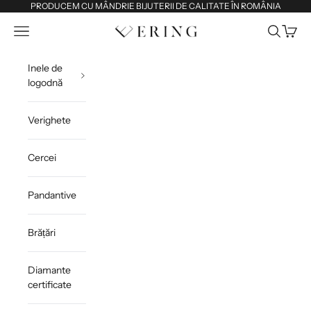
Sari la conținut
PRODUCEM CU MÂNDRIE BIJUTERII DE CALITATE ÎN ROMÂNIA
Deschide meniul de navigare
Deschide 
Deschi
Ering
Inele de
logodnă
Verighete
Cercei
Pandantive
Brățări
Diamante
certificate