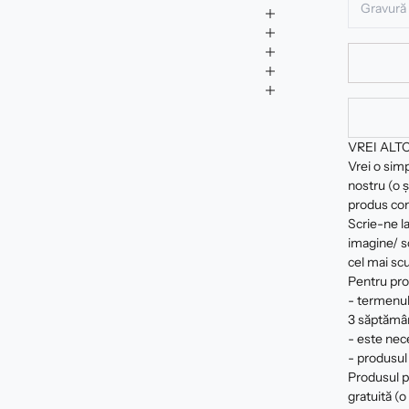
VREI ALT
Vrei o sim
nostru (o ș
produs com
Scrie-ne la
imagine/ sc
cel mai scu
Pentru pro
- termenul
3 săptămâ
- este nec
- produsul 
Produsul pe
gratuită (o