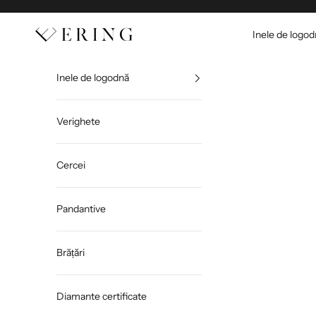
Sari la conținut
Ering
Inele de logo
Inele de logodnă
Verighete
Cercei
Pandantive
Brățări
Diamante certificate