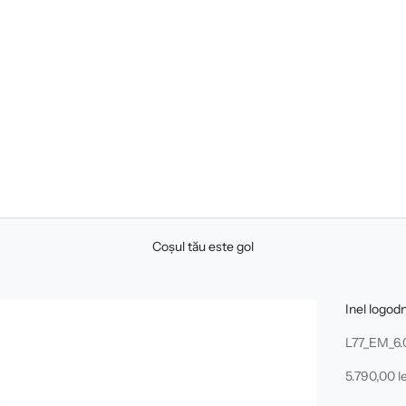
Coșul tău este gol
Inel logod
L77_EM_6
Preț redus
5.790,00 le