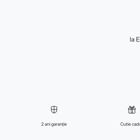
la 
2 ani garanție
Cutie cad