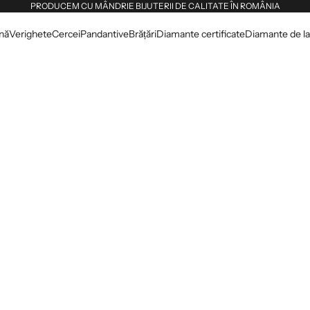
PRODUCEM CU MÂNDRIE BIJUTERII DE CALITATE ÎN ROMÂNIA
dnă
Verighete
Cercei
Pandantive
Brățări
Diamante certificate
Diamante de lab