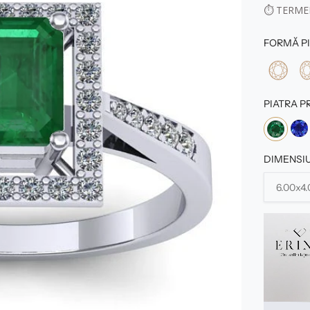
⏱
TERMEN
FORMĂ PI
PIATRA P
DIMENSIU