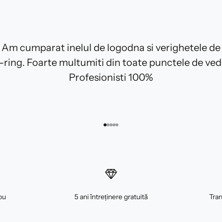
Am cumparat inelul de logodna si verighetele de
E-ring. Foarte multumiti din toate punctele de ved
Profesionisti 100%
Mergi la articolul 1
Mergi la articolul 2
Mergi la articolul 3
Mergi la articolul 4
Mergi la articolul 5
ou
5 ani întreținere gratuită
Tran