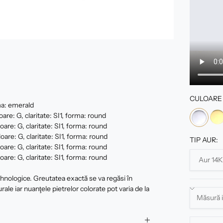
CULOARE 
ma: emerald
are: G, claritate: SI1, forma: round
oare: G, claritate: SI1, forma: round
are: G, claritate: SI1, forma: round
TIP AUR:
are: G, claritate: SI1, forma: round
are: G, claritate: SI1, forma: round
tehnologice. Greutatea exactă se va regăsi în
urale iar nuanţele pietrelor colorate pot varia de la