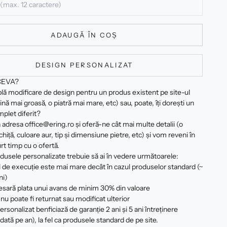
ADAUGĂ ÎN COȘ
DESIGN PERSONALIZAT
CEVA?
plă modificare de design pentru un produs existent pe site-ul
ină mai groasă, o piatră mai mare, etc) sau, poate, îți dorești un
plet diferit?
 adresa office@ering.ro și oferă-ne cât mai multe detalii (o
hiță, culoare aur, tip și dimensiune pietre, etc) și vom reveni în
rt timp cu o ofertă.
dusele personalizate trebuie să ai în vedere următoarele:
 de execuție este mai mare decât în cazul produselor standard (~
ni)
esară plata unui avans de minim 30% din valoare
nu poate fi returnat sau modificat ulterior
rsonalizat benficiază de garanție 2 ani și 5 ani întreținere
 dată pe an), la fel ca produsele standard de pe site.