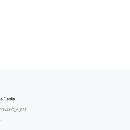
nă Dahlia
.00x4.00_A_SM
i