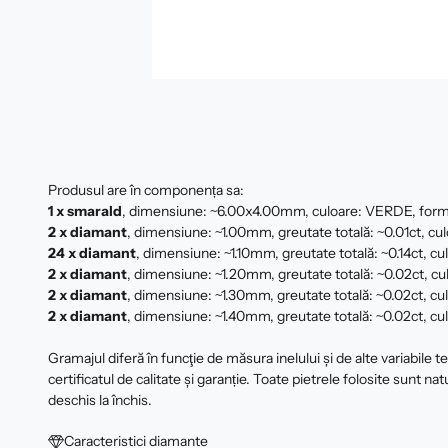
Produsul are în componența sa:
1 x smarald
, dimensiune: ~6.00x4.00mm, culoare: VERDE, for
2 x
diamant
, dimensiune: ~1.00mm, greutate totală: ~0.01ct, culo
24 x
diamant
, dimensiune: ~1.10mm, greutate totală: ~0.14ct, cul
2 x
diamant
, dimensiune: ~1.20mm, greutate totală: ~0.02ct, culo
2 x
diamant
, dimensiune: ~1.30mm, greutate totală: ~0.02ct, culo
2 x
diamant
, dimensiune: ~1.40mm, greutate totală: ~0.02ct, culo
Gramajul diferă în funcţie de măsura inelului şi de alte variabile 
certificatul de calitate şi garanție. Toate pietrele folosite sunt nat
deschis la închis.
Caracteristici diamante