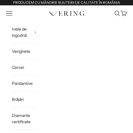
Sari la conținut
PRODUCEM CU MÂNDRIE BIJUTERII DE CALITATE ÎN ROMÂNIA
Deschide meniul de navigare
Deschide 
Deschi
Ering
Inele de
logodnă
Verighete
Cercei
Pandantive
Brățări
Diamante
certificate