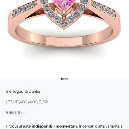
Mergi la articolul 1
Mergi la articolul 2
Mergi la articolul 3
Mergi la articolul 4
Inel logodnă Dahlia
L77_HE_4.00x4.00_R_SR
Preț redus
5.550,00 lei
Produsul este
indisponibil momentan
. Încercați o altă variantă a