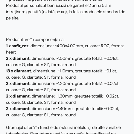
Produsul personalizat benficiază de garanție 2 ani și 5 ani
întreținere gratuită (o dată pe an), la fel ca produsele standard de
pe site.
Produsul are în componența sa:
1 x safir_roz
, dimensiune: ~4.00x4.00mm, culoare: ROZ, forma:
heart
2 x
diamant
, dimensiune: ~1.00mm, greutate totală: ~0.01ct,
culoare: G, claritate: SI1, forma: round
18 x
diamant
, dimensiune: ~1.10mm, greutate totală: ~0.11ct,
culoare: G, claritate: SI1, forma: round
2 x
diamant
, dimensiune: ~1.20mm, greutate totală: ~0.02ct,
culoare: G, claritate: SI1, forma: round
2 x
diamant
, dimensiune: ~1.30mm, greutate totală: ~0.02ct,
culoare: G, claritate: SI1, forma: round
2 x
diamant
, dimensiune: ~1.40mm, greutate totală: ~0.02ct,
culoare: G, claritate: SI1, forma: round
Gramajul diferă în funcţie de măsura inelului şi de alte variabile
tehnologice. Greutatea exactă se va regăsi în certificatul de