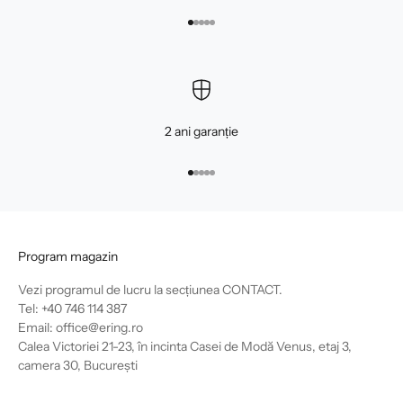
Mergi la articolul 1
Mergi la articolul 2
Mergi la articolul 3
Mergi la articolul 4
Mergi la articolul 5
2 ani garanție
Mergi la articolul 1
Mergi la articolul 2
Mergi la articolul 3
Mergi la articolul 4
Mergi la articolul 5
Program magazin
Vezi programul de lucru la secțiunea
CONTACT
.
Tel: +40 746 114 387
Email: office@ering.ro
Calea Victoriei 21-23, în incinta Casei de Modă Venus, etaj 3,
camera 30, București