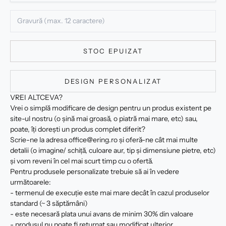
STOC EPUIZAT
DESIGN PERSONALIZAT
VREI ALTCEVA?
Vrei o simplă modificare de design pentru un produs existent pe
site-ul nostru (o șină mai groasă, o piatră mai mare, etc) sau,
poate, îți dorești un produs complet diferit?
Scrie-ne la adresa office@ering.ro și oferă-ne cât mai multe
detalii (o imagine/ schiță, culoare aur, tip și dimensiune pietre, etc)
și vom reveni în cel mai scurt timp cu o ofertă.
Pentru produsele personalizate trebuie să ai în vedere
următoarele:
- termenul de execuție este mai mare decât în cazul produselor
standard (~ 3 săptămâni)
- este necesară plata unui avans de minim 30% din valoare
- produsul nu poate fi returnat sau modificat ulterior