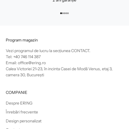
2 ani garanție
Mergi la articolul 1
Mergi la articolul 2
Mergi la articolul 3
Mergi la articolul 4
Mergi la articolul 5
Program magazin
Vezi programul de lucru la secțiunea
CONTACT
.
Tel: +40 746 114 387
Email: office@ering.ro
Calea Victoriei 21-23, în incinta Casei de Modă Venus, etaj 3,
camera 30, București
COMPANIE
Despre ERING
Înrebări frecvente
Design personalizat