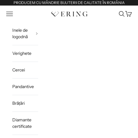
Sari la conținut
PRODUCEM CU MÂNDRIE BIJUTERII DE CALITATE ÎN ROMÂNIA
Deschide meniul de navigare
Deschide 
Deschi
Ering
Inele de
logodnă
Verighete
Cercei
Pandantive
Brățări
Diamante
certificate