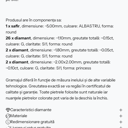
Produsul are în componența sa:
1 x safir
, dimensiune: ~5.00mm, culoare: ALBASTRU, forma:
round
26 x
diamant
, dimensiune: ~1.10mm, greutate totală: ~0.15ct,
culoare: G, claritate: SI1, forma: round
2 x
diamant
, dimensiune: ~1.80mm, greutate totală: ~0.05ct,
culoare: G, claritate: SI1, forma: round
2 x
diamant
, dimensiune: ~2.00x2.00mm, greutate totală:
~0.10ct, culoare: G, claritate: SI1, forma: princess
Gramajul diferă în funcţie de măsura inelului şi de alte variabile
tehnologice. Greutatea exactă se va regăsi în certificatul de
calitate şi garanție. Toate pietrele folosite sunt naturale iar
nuanţele pietrelor colorate pot varia de la deschis la închis.
Caracteristici diamante
Materiale
Redimensionare gratuită
Livrare și retur gratuite