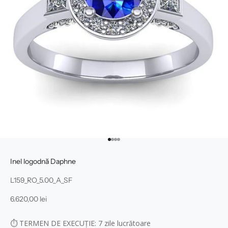
Mergi la articolul 1
Mergi la articolul 2
Mergi la articolul 3
Mergi la articolul 4
Inel logodnă Daphne
L159_RO_5.00_A_SF
Preț redus
6.620,00 lei
⏱
TERMEN DE EXECUȚIE: 7
zile lucrătoare