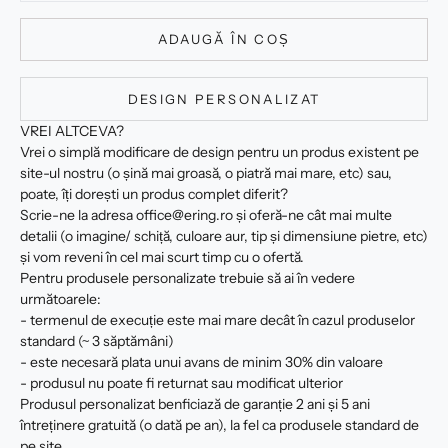
ADAUGĂ ÎN COȘ
DESIGN PERSONALIZAT
VREI ALTCEVA?
Vrei o simplă modificare de design pentru un produs existent pe
site-ul nostru (o șină mai groasă, o piatră mai mare, etc) sau,
poate, îți dorești un produs complet diferit?
Scrie-ne la adresa office@ering.ro și oferă-ne cât mai multe
detalii (o imagine/ schiță, culoare aur, tip și dimensiune pietre, etc)
și vom reveni în cel mai scurt timp cu o ofertă.
Pentru produsele personalizate trebuie să ai în vedere
următoarele:
- termenul de execuție este mai mare decât în cazul produselor
standard (~ 3 săptămâni)
- este necesară plata unui avans de minim 30% din valoare
- produsul nu poate fi returnat sau modificat ulterior
Produsul personalizat benficiază de garanție 2 ani și 5 ani
întreținere gratuită (o dată pe an), la fel ca produsele standard de
pe site.