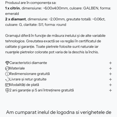
Produsul are în componența sa:
1 x citrin
, dimensiune: ~6.00x4.00mm, culoare: GALBEN, forma:
emerald
2 x
diamant
, dimensiune: ~2.00mm, greutate totală: ~0.06ct,
culoare: G, claritate: SI1, forma: round
Gramajul diferă în funcţie de măsura inelului şi de alte variabile
tehnologice. Greutatea exactă se va regăsi în certificatul de
calitate şi garanție. Toate pietrele folosite sunt naturale iar
nuanţele pietrelor colorate pot varia de la deschis la închis.
Caracteristici diamante
Materiale
Redimensionare gratuită
Livrare și retur gratuite
Modalități de plată
2 ani garanție și 5 ani întreținere gratuită
Am cumparat inelul de logodna si verighetele de