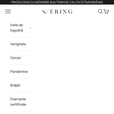
Sari la conținut
PRODUCEM CU MÂNDRIE BIJUTERII DE CALITATE ÎN ROMÂNIA
Deschide meniul de navigare
Deschide 
Deschi
Ering
Inele de
logodnă
Verighete
Cercei
Pandantive
Brățări
Diamante
certificate