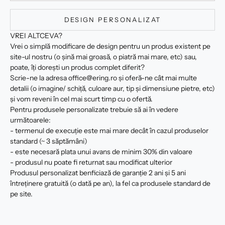
DESIGN PERSONALIZAT
VREI ALTCEVA?
Vrei o simplă modificare de design pentru un produs existent pe
site-ul nostru (o șină mai groasă, o piatră mai mare, etc) sau,
poate, îți dorești un produs complet diferit?
Scrie-ne la adresa office@ering.ro și oferă-ne cât mai multe
detalii (o imagine/ schiță, culoare aur, tip și dimensiune pietre, etc)
și vom reveni în cel mai scurt timp cu o ofertă.
Pentru produsele personalizate trebuie să ai în vedere
următoarele:
- termenul de execuție este mai mare decât în cazul produselor
standard (~ 3 săptămâni)
- este necesară plata unui avans de minim 30% din valoare
- produsul nu poate fi returnat sau modificat ulterior
Produsul personalizat benficiază de garanție 2 ani și 5 ani
întreținere gratuită (o dată pe an), la fel ca produsele standard de
pe site.