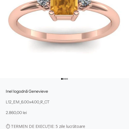
Mergi la articolul 1
Mergi la articolul 2
Mergi la articolul 3
Mergi la articolul 4
Inel logodnă Genevieve
L12_EM_6.00x4.00_R_CT
Preț redus
2.860,00 lei
⏱
TERMEN DE EXECUȚIE: 5
zile lucrătoare