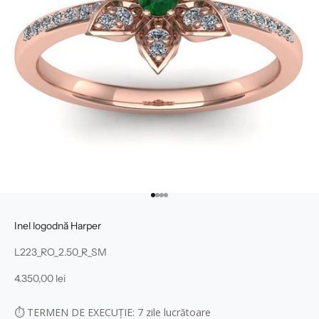
Mergi la articolul 1
Mergi la articolul 2
Mergi la articolul 3
Mergi la articolul 4
Inel logodnă Harper
L223_RO_2.50_R_SM
Preț redus
4.350,00 lei
⏱
TERMEN DE EXECUȚIE: 7
zile lucrătoare