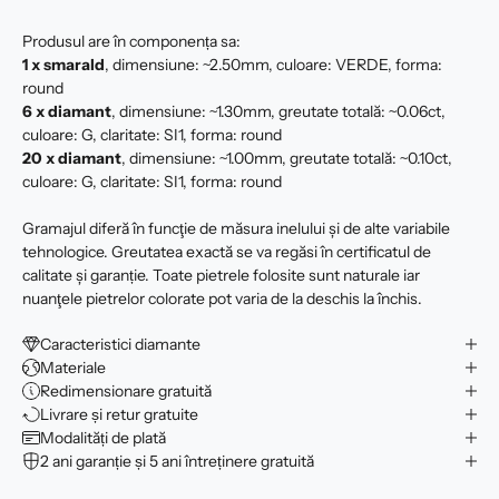
Produsul are în componența sa:
1 x smarald
, dimensiune: ~2.50mm, culoare: VERDE, forma:
round
6 x
diamant
, dimensiune: ~1.30mm, greutate totală: ~0.06ct,
culoare: G, claritate: SI1, forma: round
20 x
diamant
, dimensiune: ~1.00mm, greutate totală: ~0.10ct,
culoare: G, claritate: SI1, forma: round
Gramajul diferă în funcţie de măsura inelului şi de alte variabile
tehnologice. Greutatea exactă se va regăsi în certificatul de
calitate şi garanție. Toate pietrele folosite sunt naturale iar
nuanţele pietrelor colorate pot varia de la deschis la închis.
Caracteristici diamante
Materiale
Redimensionare gratuită
Livrare și retur gratuite
Modalități de plată
2 ani garanție și 5 ani întreținere gratuită