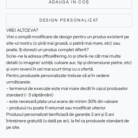
ADAUGĂ ÎN COȘ
DESIGN PERSONALIZAT
VREI ALTCEVA?
Vrei o simplă modificare de design pentru un produs existent pe
site-ul nostru (o șină mai groasă, o piatră mai mare, etc) sau,
poate, îți dorești un produs complet diferit?
Scrie-ne la adresa office@ering.ro și oferă-ne cât mai multe
detalii (o imagine/ schiță, culoare aur, tip și dimensiune pietre, etc)
și vom reveni în cel mai scurt timp cu o ofertă.
Pentru produsele personalizate trebuie să ai în vedere
următoarele:
- termenul de execuție este mai mare decât în cazul produselor
standard (~ 3 săptămâni)
- este necesară plata unui avans de minim 30% din valoare
- produsul nu poate fi returnat sau modificat ulterior
Produsul personalizat benficiază de garanție 2 ani și 5 ani
întreținere gratuită (o dată pe an), la fel ca produsele standard de
pe site.