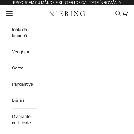
Sari la conținut
PRODUCEM CU MÂNDRIE BIJUTERII DE CALITATE ÎN ROMÂNIA
Deschide meniul de navigare
Deschide 
Deschi
Ering
Inele de
logodnă
Verighete
Cercei
Pandantive
Brățări
Diamante
certificate