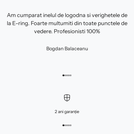
Am cumparat inelul de logodna si verighetele de
la E-ring. Foarte multumiti din toate punctele de
vedere. Profesionisti 100%
Bogdan Balaceanu
Mergi la articolul 1
Mergi la articolul 2
Mergi la articolul 3
Mergi la articolul 4
Mergi la articolul 5
2 ani garanție
Mergi la articolul 1
Mergi la articolul 2
Mergi la articolul 3
Mergi la articolul 4
Mergi la articolul 5