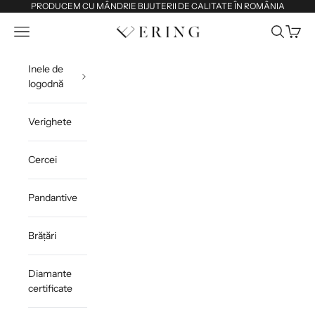
Sari la conținut
PRODUCEM CU MÂNDRIE BIJUTERII DE CALITATE ÎN ROMÂNIA
Deschide meniul de navigare
Deschide 
Deschi
Ering
Inele de
logodnă
Verighete
Cercei
Pandantive
Brățări
Diamante
certificate