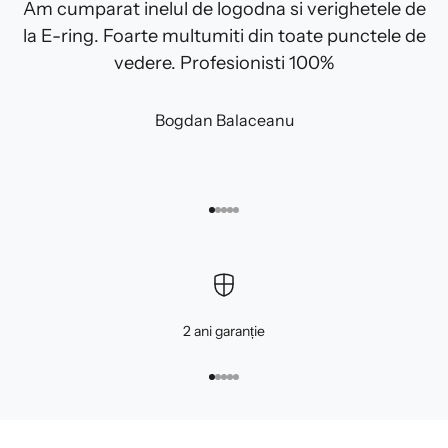
Am cumparat inelul de logodna si verighetele de
la E-ring. Foarte multumiti din toate punctele de
vedere. Profesionisti 100%
Bogdan Balaceanu
Mergi la articolul 1
Mergi la articolul 2
Mergi la articolul 3
Mergi la articolul 4
Mergi la articolul 5
2 ani garanție
Mergi la articolul 1
Mergi la articolul 2
Mergi la articolul 3
Mergi la articolul 4
Mergi la articolul 5