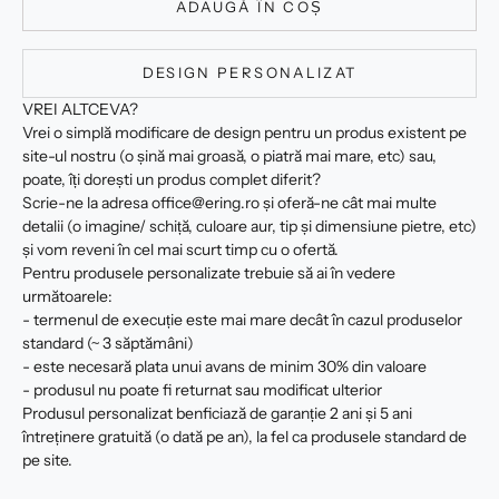
ADAUGĂ ÎN COȘ
DESIGN PERSONALIZAT
VREI ALTCEVA?
Vrei o simplă modificare de design pentru un produs existent pe
site-ul nostru (o șină mai groasă, o piatră mai mare, etc) sau,
poate, îți dorești un produs complet diferit?
Scrie-ne la adresa office@ering.ro și oferă-ne cât mai multe
detalii (o imagine/ schiță, culoare aur, tip și dimensiune pietre, etc)
și vom reveni în cel mai scurt timp cu o ofertă.
Pentru produsele personalizate trebuie să ai în vedere
următoarele:
- termenul de execuție este mai mare decât în cazul produselor
standard (~ 3 săptămâni)
- este necesară plata unui avans de minim 30% din valoare
- produsul nu poate fi returnat sau modificat ulterior
Produsul personalizat benficiază de garanție 2 ani și 5 ani
întreținere gratuită (o dată pe an), la fel ca produsele standard de
pe site.