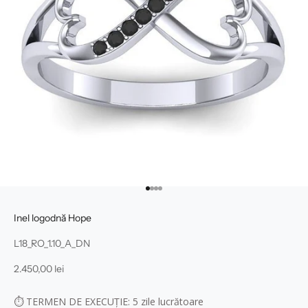
Mergi la articolul 1
Mergi la articolul 2
Mergi la articolul 3
Mergi la articolul 4
Inel logodnă Hope
L18_RO_1.10_A_DN
Preț redus
2.450,00 lei
⏱
TERMEN DE EXECUȚIE: 5
zile lucrătoare