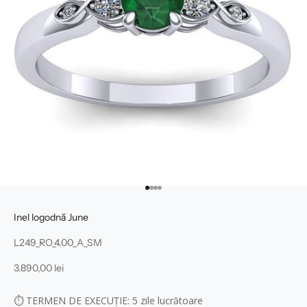
Mergi la articolul 1
Mergi la articolul 2
Mergi la articolul 3
Mergi la articolul 4
Inel logodnă June
L249_RO_4.00_A_SM
Preț redus
3.890,00 lei
⏱
TERMEN DE EXECUȚIE: 5
zile lucrătoare