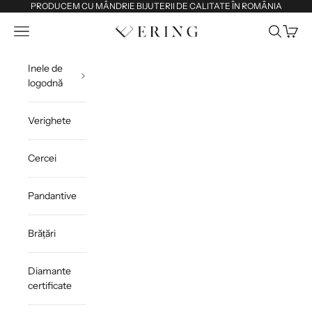
Sari la conținut
PRODUCEM CU MÂNDRIE BIJUTERII DE CALITATE ÎN ROMÂNIA
Deschide meniul de navigare
Deschide 
Deschi
Ering
Inele de
logodnă
Verighete
Cercei
Pandantive
Brățări
Diamante
certificate