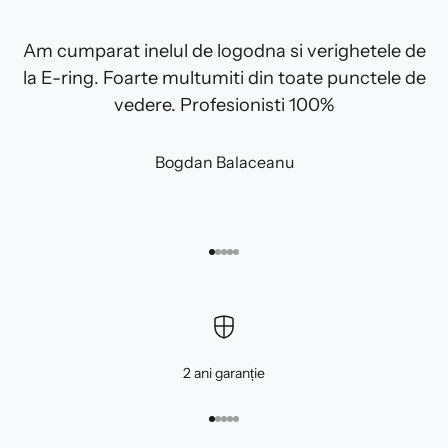
Am cumparat inelul de logodna si verighetele de
la E-ring. Foarte multumiti din toate punctele de
vedere. Profesionisti 100%
Bogdan Balaceanu
Mergi la articolul 1
Mergi la articolul 2
Mergi la articolul 3
Mergi la articolul 4
Mergi la articolul 5
2 ani garanție
Mergi la articolul 1
Mergi la articolul 2
Mergi la articolul 3
Mergi la articolul 4
Mergi la articolul 5