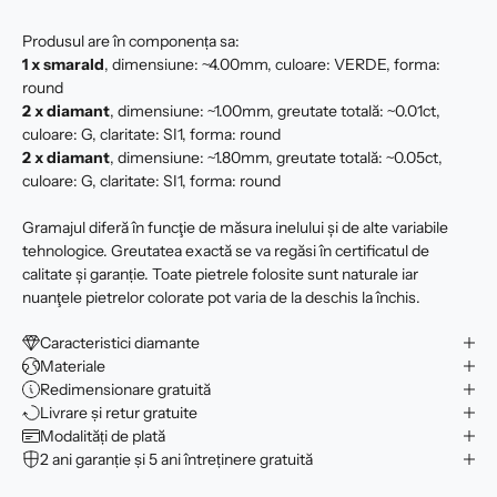
Produsul are în componența sa:
1 x smarald
, dimensiune: ~4.00mm, culoare: VERDE, forma:
round
2 x
diamant
, dimensiune: ~1.00mm, greutate totală: ~0.01ct,
culoare: G, claritate: SI1, forma: round
2 x
diamant
, dimensiune: ~1.80mm, greutate totală: ~0.05ct,
culoare: G, claritate: SI1, forma: round
Gramajul diferă în funcţie de măsura inelului şi de alte variabile
tehnologice. Greutatea exactă se va regăsi în certificatul de
calitate şi garanție. Toate pietrele folosite sunt naturale iar
nuanţele pietrelor colorate pot varia de la deschis la închis.
Caracteristici diamante
Materiale
Redimensionare gratuită
Livrare și retur gratuite
Modalități de plată
2 ani garanție și 5 ani întreținere gratuită