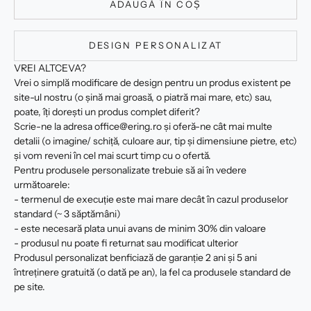
ADAUGĂ ÎN COȘ
DESIGN PERSONALIZAT
VREI ALTCEVA?
Vrei o simplă modificare de design pentru un produs existent pe
site-ul nostru (o șină mai groasă, o piatră mai mare, etc) sau,
poate, îți dorești un produs complet diferit?
Scrie-ne la adresa office@ering.ro și oferă-ne cât mai multe
detalii (o imagine/ schiță, culoare aur, tip și dimensiune pietre, etc)
și vom reveni în cel mai scurt timp cu o ofertă.
Pentru produsele personalizate trebuie să ai în vedere
următoarele:
- termenul de execuție este mai mare decât în cazul produselor
standard (~ 3 săptămâni)
- este necesară plata unui avans de minim 30% din valoare
- produsul nu poate fi returnat sau modificat ulterior
Produsul personalizat benficiază de garanție 2 ani și 5 ani
întreținere gratuită (o dată pe an), la fel ca produsele standard de
pe site.