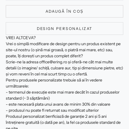
ADAUGĂ ÎN COȘ
DESIGN PERSONALIZAT
VREI ALTCEVA?
Vrei o simplă modificare de design pentru un produs existent pe
site-ul nostru (o șină mai groasă, o piatră mai mare, etc) sau,
poate, îți dorești un produs complet diferit?
Scrie-ne la adresa office@ering.ro și oferă-ne cât mai multe
detalii (o imagine/ schiță, culoare aur, tip și dimensiune pietre, etc)
și vom reveni în cel mai scurt timp cu o ofertă.
Pentru produsele personalizate trebuie să ai în vedere
următoarele:
- termenul de execuție este mai mare decât în cazul produselor
standard (~ 3 săptămâni)
- este necesară plata unui avans de minim 30% din valoare
- produsul nu poate fi returnat sau modificat ulterior
Produsul personalizat benficiază de garanție 2 ani și 5 ani
întreținere gratuită (o dată pe an), la fel ca produsele standard de
pe site.