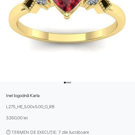
Mergi la articolul 1
Mergi la articolul 2
Mergi la articolul 3
Mergi la articolul 4
Inel logodnă Karla
L275_HE_5.00x5.00_G_RB
Preț redus
3.350,00 lei
⏱
TERMEN DE EXECUȚIE: 7
zile lucrătoare