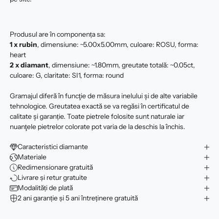
Produsul are în componența sa:
1 x rubin
, dimensiune: ~5.00x5.00mm, culoare: ROSU, forma:
heart
2 x
diamant
, dimensiune: ~1.80mm, greutate totală: ~0.05ct,
culoare: G, claritate: SI1, forma: round
Gramajul diferă în funcţie de măsura inelului şi de alte variabile
tehnologice. Greutatea exactă se va regăsi în certificatul de
calitate şi garanție. Toate pietrele folosite sunt naturale iar
nuanţele pietrelor colorate pot varia de la deschis la închis.
Caracteristici diamante
Materiale
Redimensionare gratuită
Livrare și retur gratuite
Modalități de plată
2 ani garanție și 5 ani întreținere gratuită