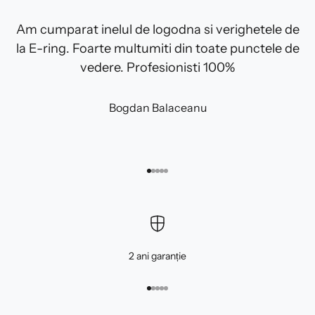
Am cumparat inelul de logodna si verighetele de
la E-ring. Foarte multumiti din toate punctele de
vedere. Profesionisti 100%
Bogdan Balaceanu
Mergi la articolul 1
Mergi la articolul 2
Mergi la articolul 3
Mergi la articolul 4
Mergi la articolul 5
2 ani garanție
Mergi la articolul 1
Mergi la articolul 2
Mergi la articolul 3
Mergi la articolul 4
Mergi la articolul 5