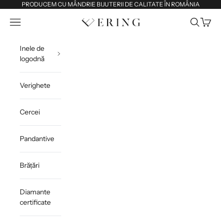
Sari la conținut
PRODUCEM CU MÂNDRIE BIJUTERII DE CALITATE ÎN ROMÂNIA
Deschide meniul de navigare
Deschide 
Deschi
Ering
Inele de
logodnă
Verighete
Cercei
Pandantive
Brățări
Diamante
certificate