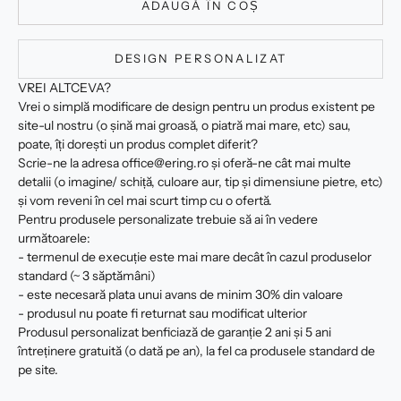
ADAUGĂ ÎN COȘ
DESIGN PERSONALIZAT
VREI ALTCEVA?
Vrei o simplă modificare de design pentru un produs existent pe
site-ul nostru (o șină mai groasă, o piatră mai mare, etc) sau,
poate, îți dorești un produs complet diferit?
Scrie-ne la adresa office@ering.ro și oferă-ne cât mai multe
detalii (o imagine/ schiță, culoare aur, tip și dimensiune pietre, etc)
și vom reveni în cel mai scurt timp cu o ofertă.
Pentru produsele personalizate trebuie să ai în vedere
următoarele:
- termenul de execuție este mai mare decât în cazul produselor
standard (~ 3 săptămâni)
- este necesară plata unui avans de minim 30% din valoare
- produsul nu poate fi returnat sau modificat ulterior
Produsul personalizat benficiază de garanție 2 ani și 5 ani
întreținere gratuită (o dată pe an), la fel ca produsele standard de
pe site.