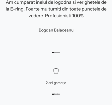
Am cumparat inelul de logodna si verighetele de
la E-ring. Foarte multumiti din toate punctele de
vedere. Profesionisti 100%
Bogdan Balaceanu
Mergi la articolul 1
Mergi la articolul 2
Mergi la articolul 3
Mergi la articolul 4
Mergi la articolul 5
2 ani garanție
Mergi la articolul 1
Mergi la articolul 2
Mergi la articolul 3
Mergi la articolul 4
Mergi la articolul 5