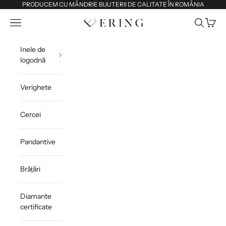
Sari la conținut
PRODUCEM CU MÂNDRIE BIJUTERII DE CALITATE ÎN ROMÂNIA
Deschide meniul de navigare
Deschide 
Deschi
Ering
Inele de
logodnă
Verighete
Cercei
Pandantive
Brățări
Diamante
certificate