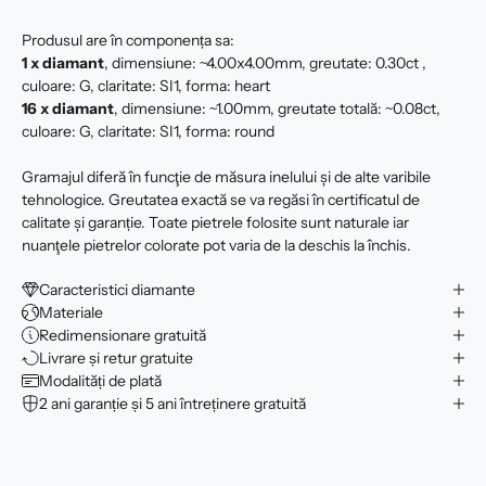
Produsul are în componența sa:
1 x diamant
, dimensiune: ~4.00x4.00mm, greutate: 0.30ct ,
culoare: G, claritate: SI1, forma: heart
16 x
diamant
, dimensiune: ~1.00mm, greutate totală: ~0.08ct,
culoare: G, claritate: SI1, forma: round
Gramajul diferă în funcţie de măsura inelului şi de alte varibile
tehnologice. Greutatea exactă se va regăsi în certificatul de
calitate şi garanție. Toate pietrele folosite sunt naturale iar
nuanţele pietrelor colorate pot varia de la deschis la închis.
Caracteristici diamante
Materiale
Redimensionare gratuită
Livrare și retur gratuite
Modalități de plată
2 ani garanție și 5 ani întreținere gratuită