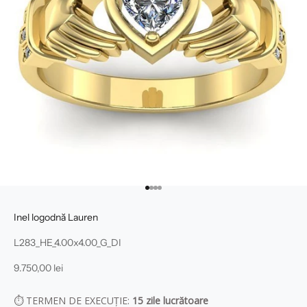
Mergi la articolul 1
Mergi la articolul 2
Mergi la articolul 3
Mergi la articolul 4
Inel logodnă Lauren
L283_HE_4.00x4.00_G_DI
Preț redus
9.750,00 lei
⏱
TERMEN DE EXECUȚIE:
1
5
zile lucrătoare