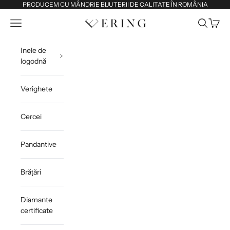
Sari la conținut
PRODUCEM CU MÂNDRIE BIJUTERII DE CALITATE ÎN ROMÂNIA
Deschide meniul de navigare
Deschide 
Deschi
Ering
Inele de
logodnă
Verighete
Cercei
Pandantive
Brățări
Diamante
certificate