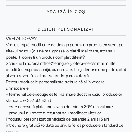
ADAUGĂ ÎN COȘ
DESIGN PERSONALIZAT
VREI ALTCEVA?
Vrei o simplă modificare de design pentru un produs existent pe
site-ul nostru (o șină mai groasă, o piatră mai mare, etc) sau,
poate, îți dorești un produs complet diferit?
Scrie-ne la adresa office@ering.ro și oferă-ne cât mai multe
detalii (o imagine/ schiță, culoare aur, tip și dimensiune pietre, etc)
și vom reveni în cel mai scurt timp cu o ofertă.
Pentru produsele personalizate trebuie să ai în vedere
următoarele:
- termenul de execuție este mai mare decât în cazul produselor
standard (~ 3 săptămâni)
- este necesară plata unui avans de minim 30% din valoare
- produsul nu poate fi returnat sau modificat ulterior
Produsul personalizat benficiază de garanție 2 ani și 5 ani
întreținere gratuită (o dată pe an), la fel ca produsele standard de
pe site.