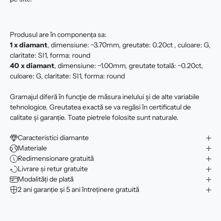
Produsul are în componența sa:
1 x diamant
, dimensiune: ~3.70mm, greutate: 0.20ct , culoare: G,
claritate: SI1, forma: round
40 x
diamant
, dimensiune: ~1.00mm, greutate totală: ~0.20ct,
culoare: G, claritate: SI1, forma: round
Gramajul diferă în funcţie de măsura inelului şi de alte variabile
tehnologice. Greutatea exactă se va regăsi în certificatul de
calitate şi garanție. Toate pietrele folosite sunt naturale.
Caracteristici diamante
Materiale
Redimensionare gratuită
Livrare și retur gratuite
Modalități de plată
2 ani garanție și 5 ani întreținere gratuită