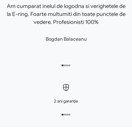
Am cumparat inelul de logodna si verighetele de
la E-ring. Foarte multumiti din toate punctele de
vedere. Profesionisti 100%
Bogdan Balaceanu
Mergi la articolul 1
Mergi la articolul 2
Mergi la articolul 3
Mergi la articolul 4
Mergi la articolul 5
2 ani garanție
Mergi la articolul 1
Mergi la articolul 2
Mergi la articolul 3
Mergi la articolul 4
Mergi la articolul 5