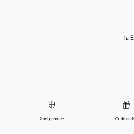
la 
2 ani garanție
Cutie cad