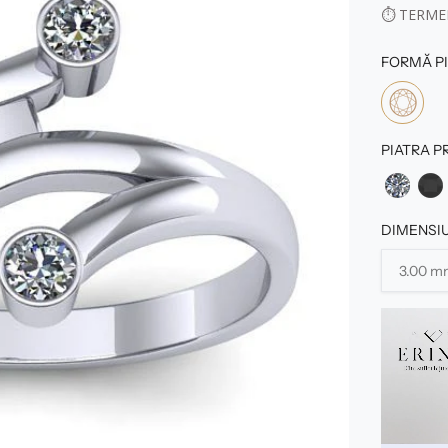
⏱
TERMEN
FORMĂ PI
PIATRA P
DIMENSIU