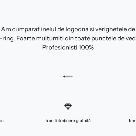
Am cumparat inelul de logodna si verighetele de
E-ring. Foarte multumiti din toate punctele de ved
Profesionisti 100%
Mergi la articolul 1
Mergi la articolul 2
Mergi la articolul 3
Mergi la articolul 4
Mergi la articolul 5
ou
5 ani întreținere gratuită
Tran