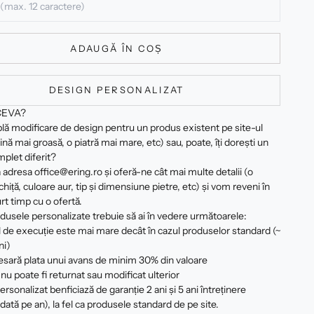
ADAUGĂ ÎN COȘ
DESIGN PERSONALIZAT
CEVA?
plă modificare de design pentru un produs existent pe site-ul
ină mai groasă, o piatră mai mare, etc) sau, poate, îți dorești un
plet diferit?
 adresa office@ering.ro și oferă-ne cât mai multe detalii (o
hiță, culoare aur, tip și dimensiune pietre, etc) și vom reveni în
rt timp cu o ofertă.
dusele personalizate trebuie să ai în vedere următoarele:
 de execuție este mai mare decât în cazul produselor standard (~
ni)
esară plata unui avans de minim 30% din valoare
nu poate fi returnat sau modificat ulterior
rsonalizat benficiază de garanție 2 ani și 5 ani întreținere
 dată pe an), la fel ca produsele standard de pe site.