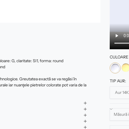
CULOARE 
oare: G, claritate: SI1, forma: round
und
tehnologice. Greutatea exactă se va regăsi în
TIP AUR:
urale iar nuanţele pietrelor colorate pot varia de la