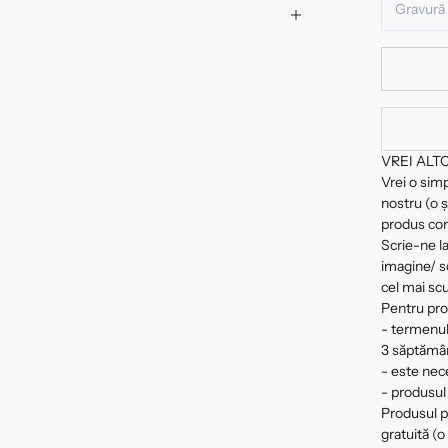
VREI ALT
Vrei o sim
nostru (o ș
produs com
Scrie-ne la
imagine/ sc
cel mai scu
Pentru pro
- termenul
3 săptămâ
- este nec
- produsul 
Produsul pe
gratuită (o