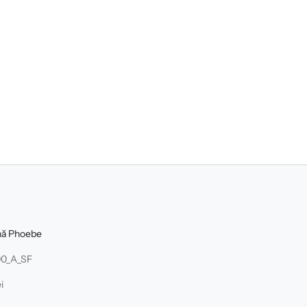
dnă Phoebe
00_A_SF
i