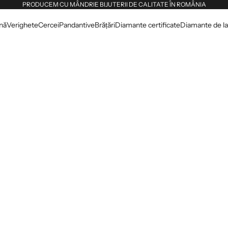
PRODUCEM CU MÂNDRIE BIJUTERII DE CALITATE ÎN ROMÂNIA
dnă
Verighete
Cercei
Pandantive
Brățări
Diamante certificate
Diamante de lab