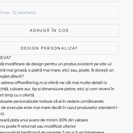
ADAUGĂ ÎN COȘ
DESIGN PERSONALIZAT
CEVA?
plă modificare de design pentru un produs existent pe site-ul
ină mai groasă, o piatră mai mare, etc) sau, poate, îți dorești un
plet diferit?
 adresa office@ering.ro și oferă-ne cât mai multe detalii (o
hiță, culoare aur, tip și dimensiune pietre, etc) și vom reveni în
rt timp cu o ofertă.
dusele personalizate trebuie să ai în vedere următoarele:
 de execuție este mai mare decât în cazul produselor standard (~
ni)
esară plata unui avans de minim 30% din valoare
nu poate fi returnat sau modificat ulterior
rsonalizat benficiază de garanție 2 ani și 5 ani întreținere