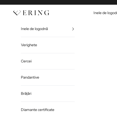
Sari la conținut
Ering
Inele de logo
Inele de logodnă
Verighete
Cercei
Pandantive
Brățări
Diamante certificate