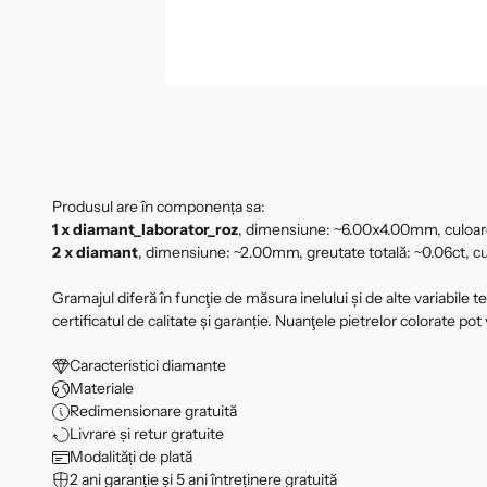
Produsul are în componența sa:
1 x diamant_laborator_roz
, dimensiune: ~6.00x4.00mm, culoar
2 x
diamant
, dimensiune: ~2.00mm, greutate totală: ~0.06ct, cul
Gramajul diferă în funcţie de măsura inelului şi de alte variabile 
certificatul de calitate şi garanție. Nuanţele pietrelor colorate pot 
Caracteristici diamante
Materiale
Redimensionare gratuită
Livrare și retur gratuite
Modalități de plată
2 ani garanție și 5 ani întreținere gratuită