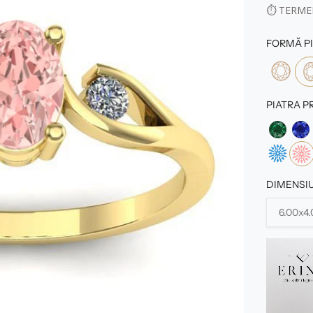
⏱
TERMEN
FORMĂ PI
PIATRA P
DIMENSIU