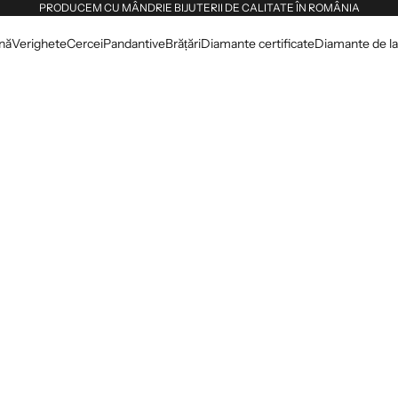
PRODUCEM CU MÂNDRIE BIJUTERII DE CALITATE ÎN ROMÂNIA
dnă
Verighete
Cercei
Pandantive
Brățări
Diamante certificate
Diamante de lab