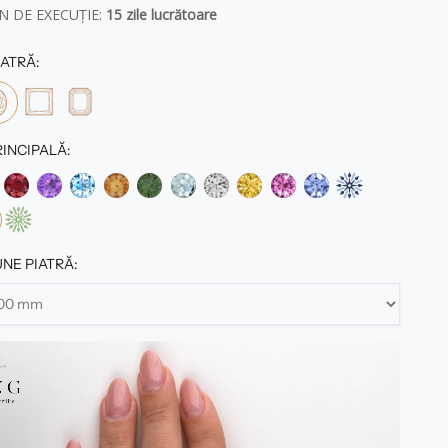
 DE EXECUȚIE:
1
5
zile lucrătoare
ATRĂ:
RINCIPALĂ:
NE PIATRĂ: