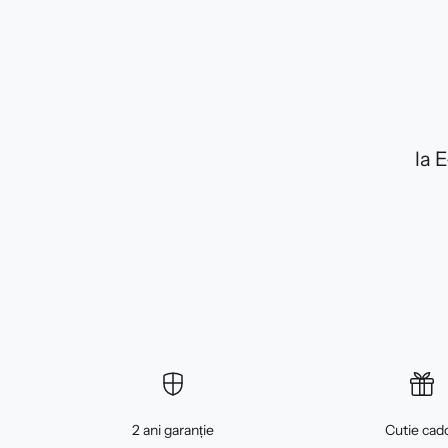
la 
2 ani garanție
Cutie cad