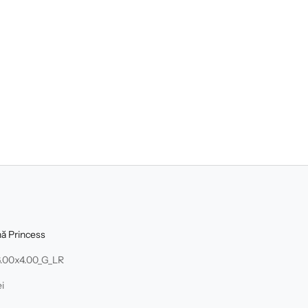
nă Princess
.00x4.00_G_LR
i