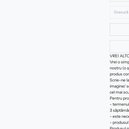
VREI ALT
Vrei o sim
nostru (o ș
produs com
Scrie-ne la
imagine/ sc
cel mai scu
Pentru pro
- termenul
3 săptămâ
- este nec
- produsul 
Produsul pe