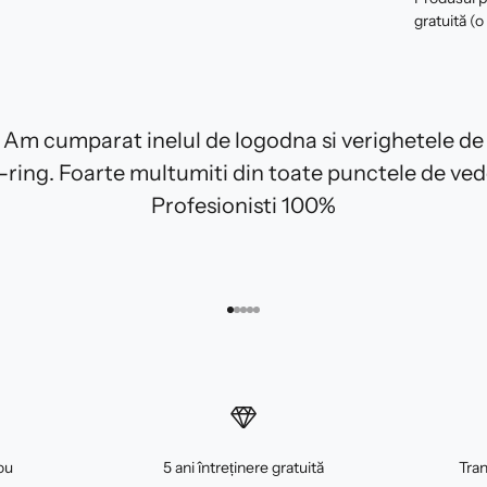
gratuită (o
Am cumparat inelul de logodna si verighetele de
E-ring. Foarte multumiti din toate punctele de ved
Profesionisti 100%
Mergi la articolul 1
Mergi la articolul 2
Mergi la articolul 3
Mergi la articolul 4
Mergi la articolul 5
ou
5 ani întreținere gratuită
Tran