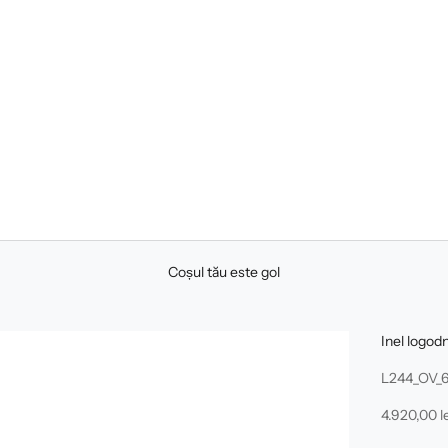
Coșul tău este gol
Inel logod
L244_OV_6
Preț redus
4.920,00 le