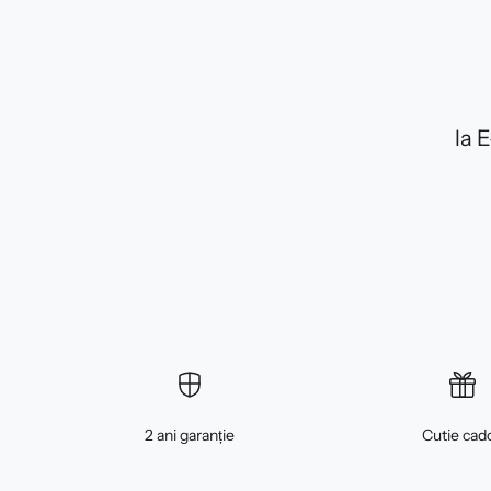
la 
2 ani garanție
Cutie cad