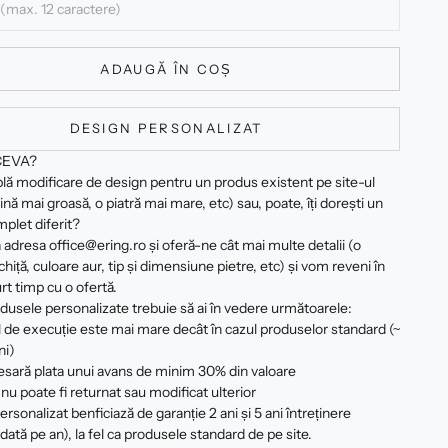
ADAUGĂ ÎN COȘ
DESIGN PERSONALIZAT
CEVA?
plă modificare de design pentru un produs existent pe site-ul
ină mai groasă, o piatră mai mare, etc) sau, poate, îți dorești un
plet diferit?
 adresa office@ering.ro și oferă-ne cât mai multe detalii (o
hiță, culoare aur, tip și dimensiune pietre, etc) și vom reveni în
rt timp cu o ofertă.
dusele personalizate trebuie să ai în vedere următoarele:
 de execuție este mai mare decât în cazul produselor standard (~
ni)
esară plata unui avans de minim 30% din valoare
nu poate fi returnat sau modificat ulterior
rsonalizat benficiază de garanție 2 ani și 5 ani întreținere
 dată pe an), la fel ca produsele standard de pe site.