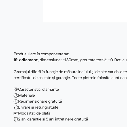
Produsul are în componența sa:
19 x diamant
, dimensiune: ~1.30mm, greutate totală: ~0.19ct, cul
Gramajul diferă în funcţie de măsura inelului şi de alte variabile 
certificatul de calitate şi garanție. Toate pietrele folosite sunt nat
Caracteristici diamante
Materiale
Redimensionare gratuită
Livrare și retur gratuite
Modalități de plată
2 ani garanție și 5 ani întreținere gratuită