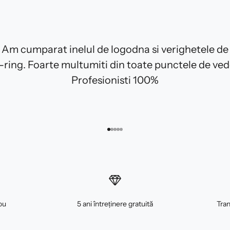
Am cumparat inelul de logodna si verighetele de
E-ring. Foarte multumiti din toate punctele de ved
Profesionisti 100%
Mergi la articolul 1
Mergi la articolul 2
Mergi la articolul 3
Mergi la articolul 4
Mergi la articolul 5
ou
5 ani întreținere gratuită
Tran