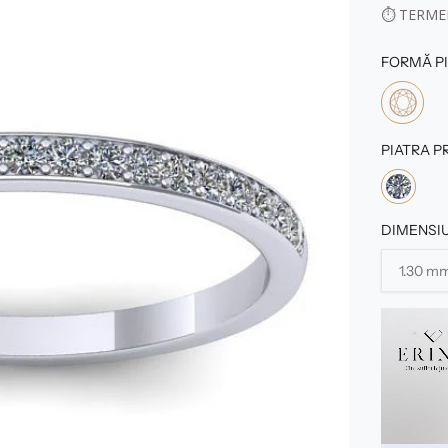
⏱
TERMEN
FORMĂ PI
PIATRA P
DIMENSIU