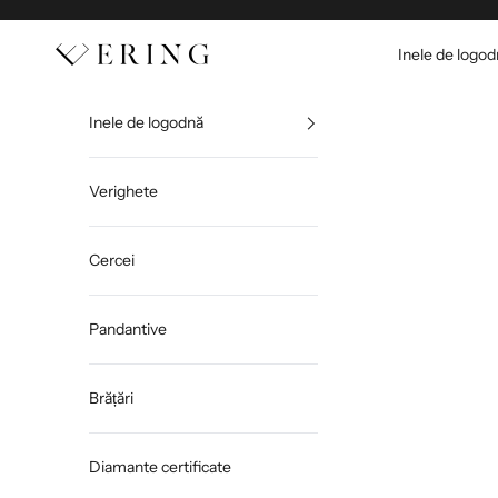
Sari la conținut
Ering
Inele de logo
Inele de logodnă
Verighete
Cercei
Pandantive
Brățări
Diamante certificate