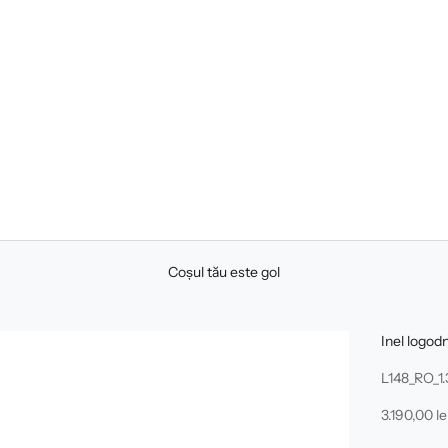
Coșul tău este gol
Inel logo
L148_RO_1
Preț redus
3.190,00 le