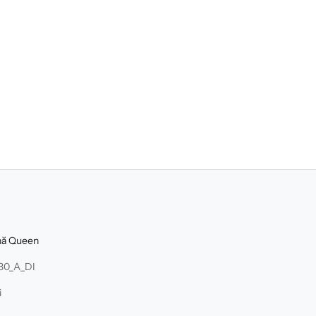
dnă Queen
.30_A_DI
i