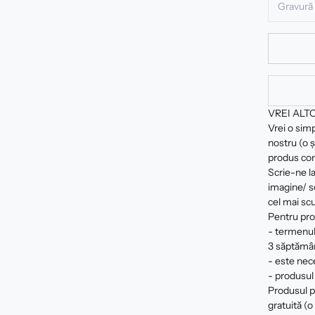
VREI ALT
Vrei o sim
nostru (o ș
produs com
Scrie-ne la
imagine/ sc
cel mai scu
Pentru pro
- termenul
3 săptămâ
- este nec
- produsul 
Produsul pe
gratuită (o