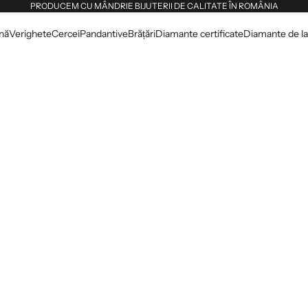
PRODUCEM CU MÂNDRIE BIJUTERII DE CALITATE ÎN ROMÂNIA
dnă
Verighete
Cercei
Pandantive
Brățări
Diamante certificate
Diamante de lab