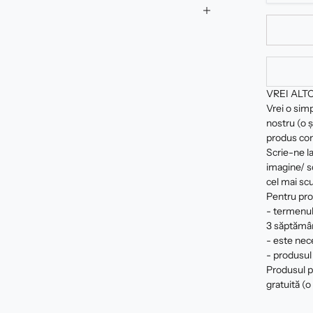
VREI ALT
Vrei o sim
nostru (o ș
produs com
Scrie-ne la
imagine/ sc
cel mai scu
Pentru pro
- termenul
3 săptămâ
- este nec
- produsul 
Produsul pe
gratuită (o