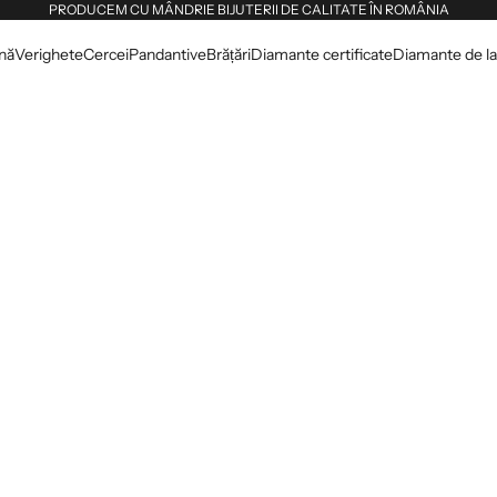
PRODUCEM CU MÂNDRIE BIJUTERII DE CALITATE ÎN ROMÂNIA
dnă
Verighete
Cercei
Pandantive
Brățări
Diamante certificate
Diamante de lab