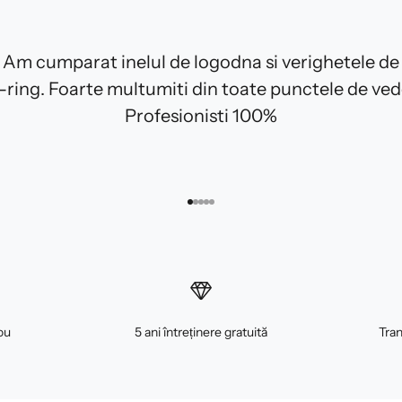
Am cumparat inelul de logodna si verighetele de
E-ring. Foarte multumiti din toate punctele de ved
Profesionisti 100%
Mergi la articolul 1
Mergi la articolul 2
Mergi la articolul 3
Mergi la articolul 4
Mergi la articolul 5
ou
5 ani întreținere gratuită
Tran