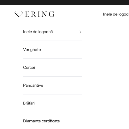
Sari la conținut
Ering
Inele de logo
Inele de logodnă
Verighete
Cercei
Pandantive
Brățări
Diamante certificate