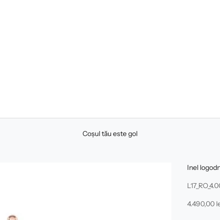
Coșul tău este gol
Inel logod
L17_RO_4.
Preț redus
4.490,00 le