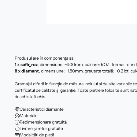
Produsul are în componența sa:
1 x safir_roz
, dimensiune: ~4.00mm, culoare: ROZ, forma: round
8 x
diamant
, dimensiune: ~1.80mm, greutate totală: ~0.21ct, culo
Gramajul diferă în funcţie de măsura inelului şi de alte variabile 
certificatul de calitate şi garanție. Toate pietrele folosite sunt nat
deschis la închis.
Caracteristici diamante
Materiale
Redimensionare gratuită
Livrare și retur gratuite
Modalități de plată