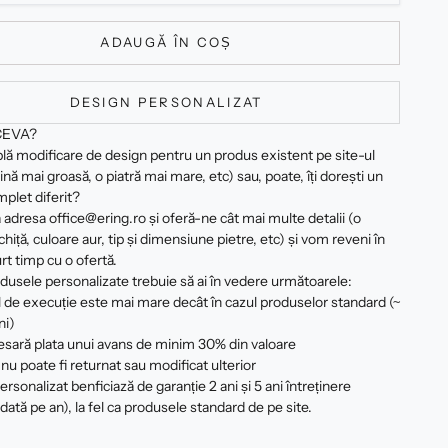
ADAUGĂ ÎN COȘ
DESIGN PERSONALIZAT
CEVA?
plă modificare de design pentru un produs existent pe site-ul
ină mai groasă, o piatră mai mare, etc) sau, poate, îți dorești un
plet diferit?
 adresa office@ering.ro și oferă-ne cât mai multe detalii (o
hiță, culoare aur, tip și dimensiune pietre, etc) și vom reveni în
rt timp cu o ofertă.
dusele personalizate trebuie să ai în vedere următoarele:
 de execuție este mai mare decât în cazul produselor standard (~
ni)
esară plata unui avans de minim 30% din valoare
nu poate fi returnat sau modificat ulterior
rsonalizat benficiază de garanție 2 ani și 5 ani întreținere
 dată pe an), la fel ca produsele standard de pe site.