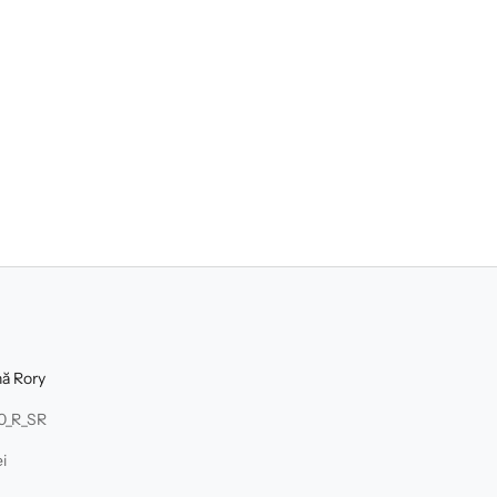
nă Rory
00_R_SR
i