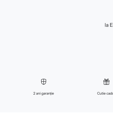
la 
2 ani garanție
Cutie cad