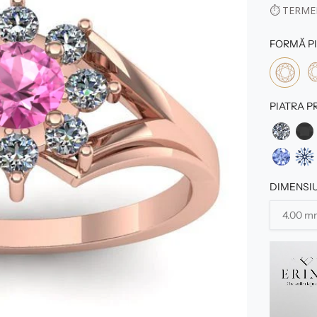
⏱
TERMEN
FORMĂ PI
PIATRA P
DIMENSIU