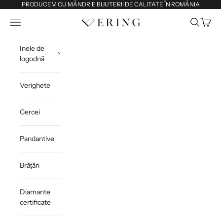
Sari la conținut
PRODUCEM CU MÂNDRIE BIJUTERII DE CALITATE ÎN ROMÂNIA
Deschide meniul de navigare
Deschide 
Deschi
Ering
Inele de
logodnă
Verighete
Cercei
Pandantive
Brățări
Diamante
certificate