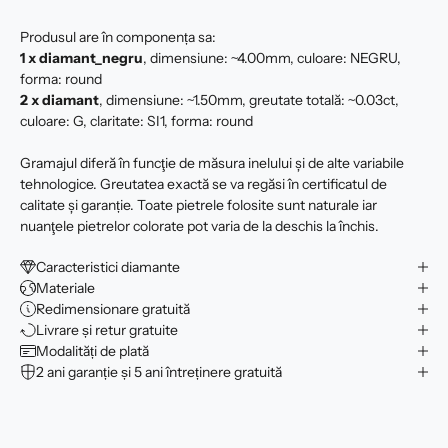
Produsul are în componența sa:
1 x diamant_negru
, dimensiune: ~4.00mm, culoare: NEGRU,
forma: round
2 x
diamant
, dimensiune: ~1.50mm, greutate totală: ~0.03ct,
culoare: G, claritate: SI1, forma: round
Gramajul diferă în funcţie de măsura inelului şi de alte variabile
tehnologice. Greutatea exactă se va regăsi în certificatul de
calitate şi garanție. Toate pietrele folosite sunt naturale iar
nuanţele pietrelor colorate pot varia de la deschis la închis.
Caracteristici diamante
Materiale
Redimensionare gratuită
Livrare și retur gratuite
Modalități de plată
2 ani garanție și 5 ani întreținere gratuită