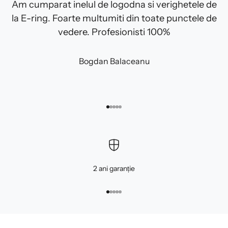
Am cumparat inelul de logodna si verighetele de
la E-ring. Foarte multumiti din toate punctele de
vedere. Profesionisti 100%
Bogdan Balaceanu
Mergi la articolul 1
Mergi la articolul 2
Mergi la articolul 3
Mergi la articolul 4
Mergi la articolul 5
2 ani garanție
Mergi la articolul 1
Mergi la articolul 2
Mergi la articolul 3
Mergi la articolul 4
Mergi la articolul 5