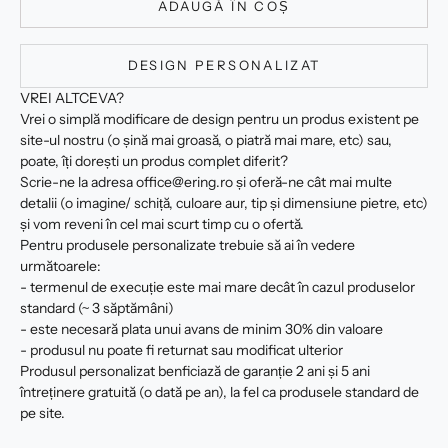
ADAUGĂ ÎN COȘ
DESIGN PERSONALIZAT
VREI ALTCEVA?
Vrei o simplă modificare de design pentru un produs existent pe
site-ul nostru (o șină mai groasă, o piatră mai mare, etc) sau,
poate, îți dorești un produs complet diferit?
Scrie-ne la adresa office@ering.ro și oferă-ne cât mai multe
detalii (o imagine/ schiță, culoare aur, tip și dimensiune pietre, etc)
și vom reveni în cel mai scurt timp cu o ofertă.
Pentru produsele personalizate trebuie să ai în vedere
următoarele:
- termenul de execuție este mai mare decât în cazul produselor
standard (~ 3 săptămâni)
- este necesară plata unui avans de minim 30% din valoare
- produsul nu poate fi returnat sau modificat ulterior
Produsul personalizat benficiază de garanție 2 ani și 5 ani
întreținere gratuită (o dată pe an), la fel ca produsele standard de
pe site.