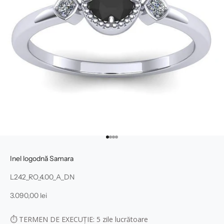
Mergi la articolul 1
Mergi la articolul 2
Mergi la articolul 3
Mergi la articolul 4
Inel logodnă Samara
L242_RO_4.00_A_DN
Preț redus
3.090,00 lei
⏱
TERMEN DE EXECUȚIE: 5
zile lucrătoare