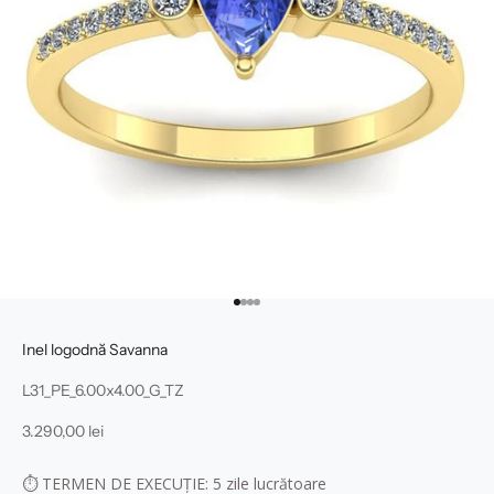
Mergi la articolul 1
Mergi la articolul 2
Mergi la articolul 3
Mergi la articolul 4
Inel logodnă Savanna
L31_PE_6.00x4.00_G_TZ
Preț redus
3.290,00 lei
⏱
TERMEN DE EXECUȚIE: 5
zile lucrătoare