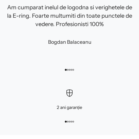
Am cumparat inelul de logodna si verighetele de
la E-ring. Foarte multumiti din toate punctele de
vedere. Profesionisti 100%
Bogdan Balaceanu
Mergi la articolul 1
Mergi la articolul 2
Mergi la articolul 3
Mergi la articolul 4
Mergi la articolul 5
2 ani garanție
Mergi la articolul 1
Mergi la articolul 2
Mergi la articolul 3
Mergi la articolul 4
Mergi la articolul 5