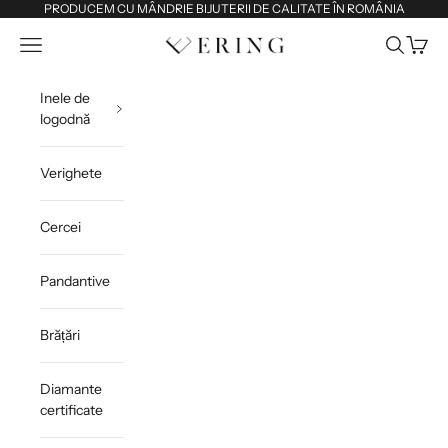
Sari la conținut
PRODUCEM CU MÂNDRIE BIJUTERII DE CALITATE ÎN ROMÂNIA
Deschide meniul de navigare
Deschide 
Deschi
Ering
Inele de
logodnă
Verighete
Cercei
Pandantive
Brățări
Diamante
certificate