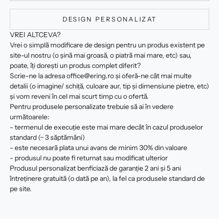
DESIGN PERSONALIZAT
VREI ALTCEVA?
Vrei o simplă modificare de design pentru un produs existent pe
site-ul nostru (o șină mai groasă, o piatră mai mare, etc) sau,
poate, îți dorești un produs complet diferit?
Scrie-ne la adresa office@ering.ro și oferă-ne cât mai multe
detalii (o imagine/ schiță, culoare aur, tip și dimensiune pietre, etc)
și vom reveni în cel mai scurt timp cu o ofertă.
Pentru produsele personalizate trebuie să ai în vedere
următoarele:
- termenul de execuție este mai mare decât în cazul produselor
standard (~ 3 săptămâni)
- este necesară plata unui avans de minim 30% din valoare
- produsul nu poate fi returnat sau modificat ulterior
Produsul personalizat benficiază de garanție 2 ani și 5 ani
întreținere gratuită (o dată pe an), la fel ca produsele standard de
pe site.