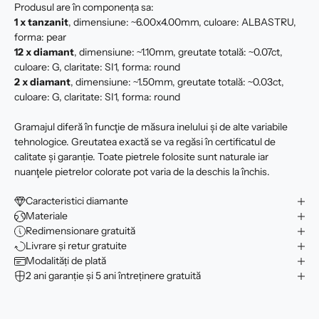
Produsul are în componența sa:
1 x tanzanit
, dimensiune: ~6.00x4.00mm, culoare: ALBASTRU,
forma: pear
12 x
diamant
, dimensiune: ~1.10mm, greutate totală: ~0.07ct,
culoare: G, claritate: SI1, forma: round
2 x
diamant
, dimensiune: ~1.50mm, greutate totală: ~0.03ct,
culoare: G, claritate: SI1, forma: round
Gramajul diferă în funcţie de măsura inelului şi de alte variabile
tehnologice. Greutatea exactă se va regăsi în certificatul de
calitate şi garanție. Toate pietrele folosite sunt naturale iar
nuanţele pietrelor colorate pot varia de la deschis la închis.
Caracteristici diamante
Materiale
Redimensionare gratuită
Livrare și retur gratuite
Modalități de plată
2 ani garanție și 5 ani întreținere gratuită