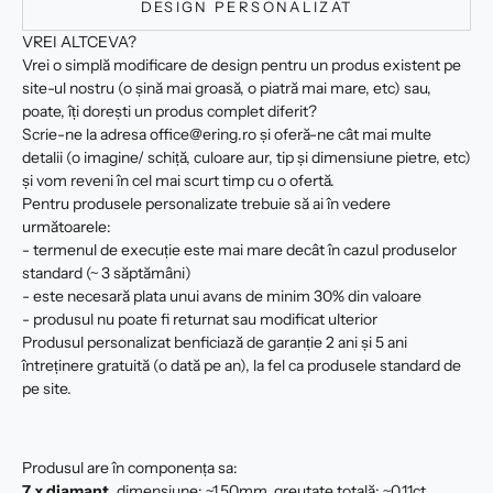
DESIGN PERSONALIZAT
VREI ALTCEVA?
Vrei o simplă modificare de design pentru un produs existent pe
site-ul nostru (o șină mai groasă, o piatră mai mare, etc) sau,
poate, îți dorești un produs complet diferit?
Scrie-ne la adresa office@ering.ro și oferă-ne cât mai multe
detalii (o imagine/ schiță, culoare aur, tip și dimensiune pietre, etc)
și vom reveni în cel mai scurt timp cu o ofertă.
Pentru produsele personalizate trebuie să ai în vedere
următoarele:
- termenul de execuție este mai mare decât în cazul produselor
standard (~ 3 săptămâni)
- este necesară plata unui avans de minim 30% din valoare
- produsul nu poate fi returnat sau modificat ulterior
Produsul personalizat benficiază de garanție 2 ani și 5 ani
întreținere gratuită (o dată pe an), la fel ca produsele standard de
pe site.
Produsul are în componența sa:
7 x diamant
, dimensiune: ~1.50mm, greutate totală: ~0.11ct,