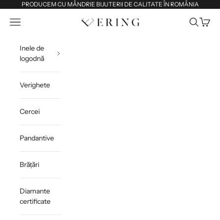
Sari la conținut
PRODUCEM CU MÂNDRIE BIJUTERII DE CALITATE ÎN ROMÂNIA
Deschide meniul de navigare
Deschide 
Deschi
Ering
Inele de
logodnă
Verighete
Cercei
Pandantive
Brățări
Diamante
certificate