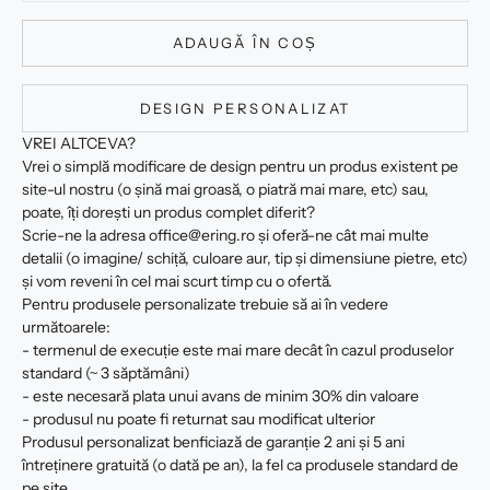
ADAUGĂ ÎN COȘ
DESIGN PERSONALIZAT
VREI ALTCEVA?
Vrei o simplă modificare de design pentru un produs existent pe
site-ul nostru (o șină mai groasă, o piatră mai mare, etc) sau,
poate, îți dorești un produs complet diferit?
Scrie-ne la adresa office@ering.ro și oferă-ne cât mai multe
detalii (o imagine/ schiță, culoare aur, tip și dimensiune pietre, etc)
și vom reveni în cel mai scurt timp cu o ofertă.
Pentru produsele personalizate trebuie să ai în vedere
următoarele:
- termenul de execuție este mai mare decât în cazul produselor
standard (~ 3 săptămâni)
- este necesară plata unui avans de minim 30% din valoare
- produsul nu poate fi returnat sau modificat ulterior
Produsul personalizat benficiază de garanție 2 ani și 5 ani
întreținere gratuită (o dată pe an), la fel ca produsele standard de
pe site.