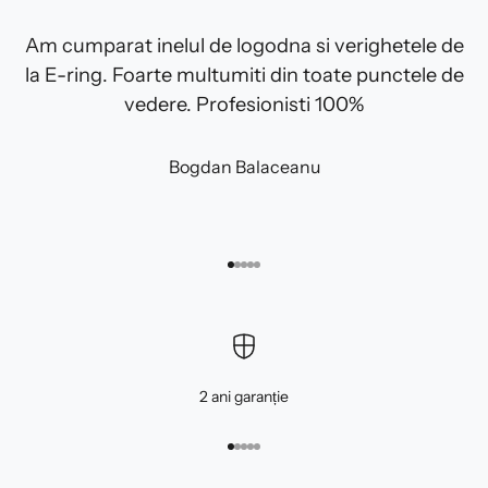
Am cumparat inelul de logodna si verighetele de
la E-ring. Foarte multumiti din toate punctele de
vedere. Profesionisti 100%
Bogdan Balaceanu
Mergi la articolul 1
Mergi la articolul 2
Mergi la articolul 3
Mergi la articolul 4
Mergi la articolul 5
2 ani garanție
Mergi la articolul 1
Mergi la articolul 2
Mergi la articolul 3
Mergi la articolul 4
Mergi la articolul 5