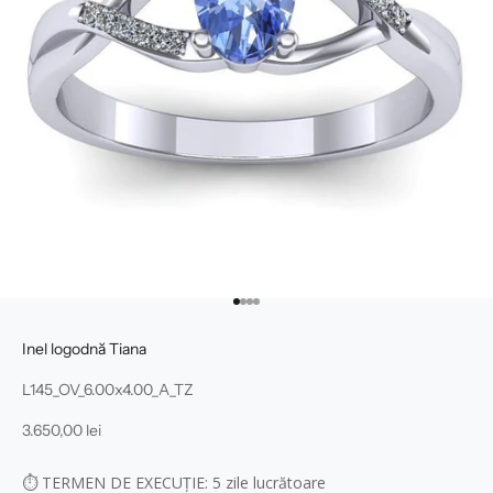
Mergi la articolul 1
Mergi la articolul 2
Mergi la articolul 3
Mergi la articolul 4
Inel logodnă Tiana
L145_OV_6.00x4.00_A_TZ
Preț redus
3.650,00 lei
⏱
TERMEN DE EXECUȚIE: 5
zile lucrătoare