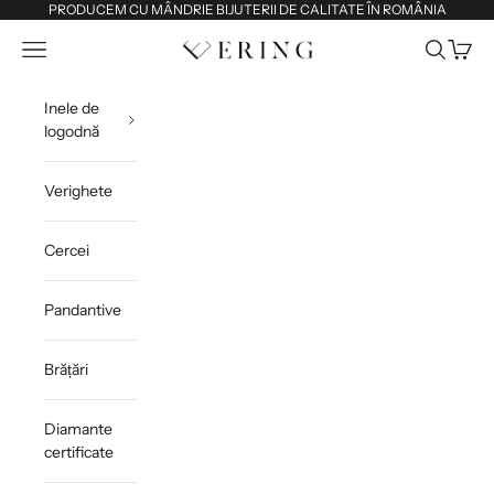
Sari la conținut
PRODUCEM CU MÂNDRIE BIJUTERII DE CALITATE ÎN ROMÂNIA
Deschide meniul de navigare
Deschide 
Deschi
Ering
Inele de
logodnă
Verighete
Cercei
Pandantive
Brățări
Diamante
certificate