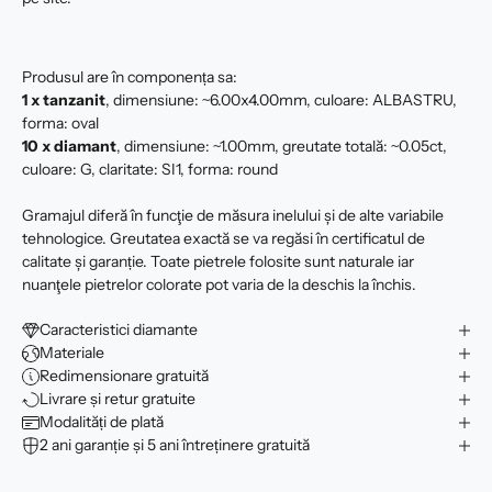
Produsul are în componența sa:
1 x tanzanit
, dimensiune: ~6.00x4.00mm, culoare: ALBASTRU,
forma: oval
10 x
diamant
, dimensiune: ~1.00mm, greutate totală: ~0.05ct,
culoare: G, claritate: SI1, forma: round
Gramajul diferă în funcţie de măsura inelului şi de alte variabile
tehnologice. Greutatea exactă se va regăsi în certificatul de
calitate şi garanție. Toate pietrele folosite sunt naturale iar
nuanţele pietrelor colorate pot varia de la deschis la închis.
Caracteristici diamante
Materiale
Redimensionare gratuită
Livrare și retur gratuite
Modalități de plată
2 ani garanție și 5 ani întreținere gratuită