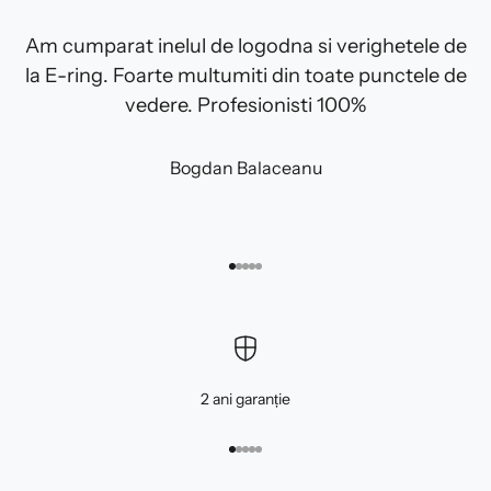
Am cumparat inelul de logodna si verighetele de
la E-ring. Foarte multumiti din toate punctele de
vedere. Profesionisti 100%
Bogdan Balaceanu
Mergi la articolul 1
Mergi la articolul 2
Mergi la articolul 3
Mergi la articolul 4
Mergi la articolul 5
2 ani garanție
Mergi la articolul 1
Mergi la articolul 2
Mergi la articolul 3
Mergi la articolul 4
Mergi la articolul 5