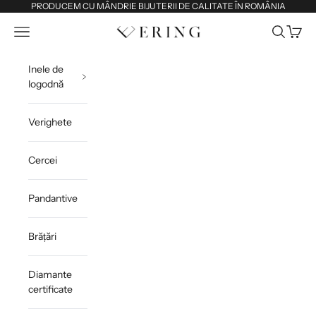
Sari la conținut
PRODUCEM CU MÂNDRIE BIJUTERII DE CALITATE ÎN ROMÂNIA
Deschide meniul de navigare
Deschide 
Deschi
Ering
Inele de
logodnă
Verighete
Cercei
Pandantive
Brățări
Diamante
certificate