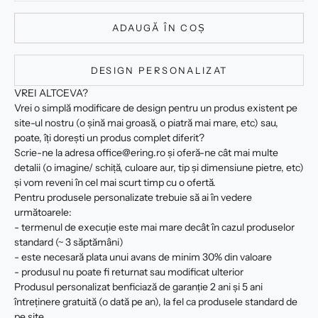
ADAUGĂ ÎN COȘ
DESIGN PERSONALIZAT
VREI ALTCEVA?
Vrei o simplă modificare de design pentru un produs existent pe
site-ul nostru (o șină mai groasă, o piatră mai mare, etc) sau,
poate, îți dorești un produs complet diferit?
Scrie-ne la adresa office@ering.ro și oferă-ne cât mai multe
detalii (o imagine/ schiță, culoare aur, tip și dimensiune pietre, etc)
și vom reveni în cel mai scurt timp cu o ofertă.
Pentru produsele personalizate trebuie să ai în vedere
următoarele:
- termenul de execuție este mai mare decât în cazul produselor
standard (~ 3 săptămâni)
- este necesară plata unui avans de minim 30% din valoare
- produsul nu poate fi returnat sau modificat ulterior
Produsul personalizat benficiază de garanție 2 ani și 5 ani
întreținere gratuită (o dată pe an), la fel ca produsele standard de
pe site.