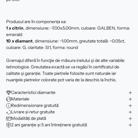
Produsul are în componența sa:
1 x citrin
, dimensiune: ~7.00x5.00mm, culoare: GALBEN, forma:
emerald
10 x
diamant
, dimensiune: ~1.00mm, greutate totală: ~0.05ct,
culoare: G, claritate: SI1, forma: round
Gramajul diferă în funcţie de măsura inelului şi de alte variabile
tehnologice. Greutatea exactă se va regăsi în certificatul de
calitate şi garanție. Toate pietrele folosite sunt naturale iar
nuanţele pietrelor colorate pot varia de la deschis la închis.
Caracteristici diamante
Materiale
Redimensionare gratuită
Livrare și retur gratuite
Modalități de plată
2 ani garanție și 5 ani întreținere gratuită