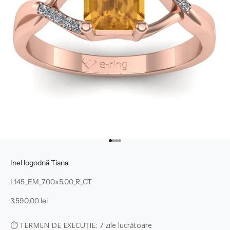
Mergi la articolul 1
Mergi la articolul 2
Mergi la articolul 3
Mergi la articolul 4
Inel logodnă Tiana
L145_EM_7.00x5.00_R_CT
Preț redus
3.590,00 lei
⏱
TERMEN DE EXECUȚIE: 7
zile lucrătoare