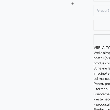
VREI ALT
Vrei o sim
nostru (o ș
produs com
Scrie-ne la
imagine/ sc
cel mai scu
Pentru pro
- termenul
3 săptămâ
- este nec
- produsul 
Produsul pe