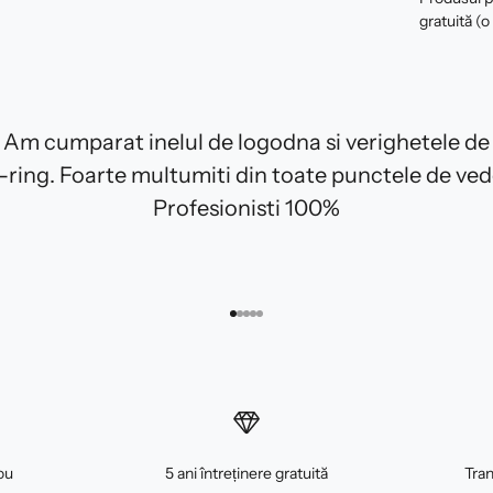
gratuită (o
Am cumparat inelul de logodna si verighetele de
E-ring. Foarte multumiti din toate punctele de ved
Profesionisti 100%
Mergi la articolul 1
Mergi la articolul 2
Mergi la articolul 3
Mergi la articolul 4
Mergi la articolul 5
ou
5 ani întreținere gratuită
Tran