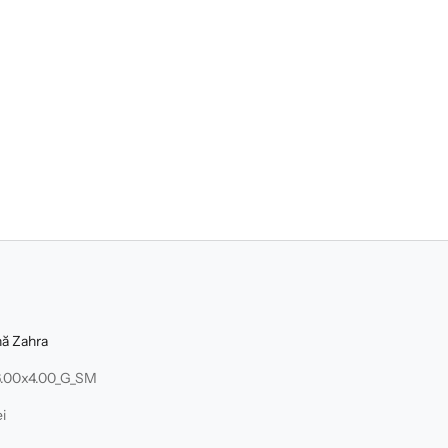
nă Zahra
.00x4.00_G_SM
i