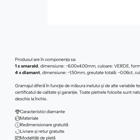
Produsul are în componența sa:
1 x smarald
, dimensiune: ~6.00x4.00mm, culoare: VERDE, form
4 x
diamant
, dimensiune: ~1.50mm, greutate totală: ~0.06ct, culo
Gramajul diferă în funcţie de măsura inelului şi de alte variabile 
certificatul de calitate şi garanție. Toate pietrele folosite sunt nat
deschis la închis.
Caracteristici diamante
Materiale
Redimensionare gratuită
Livrare și retur gratuite
Modalități de plată