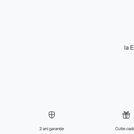
la 
2 ani garanție
Cutie cad