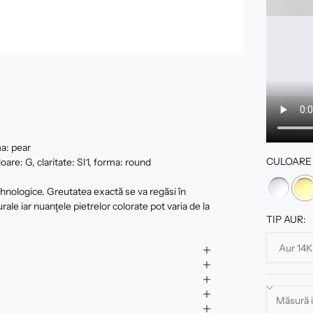
a: pear
CULOARE 
are: G, claritate: SI1, forma: round
tehnologice. Greutatea exactă se va regăsi în
urale iar nuanţele pietrelor colorate pot varia de la
TIP AUR: