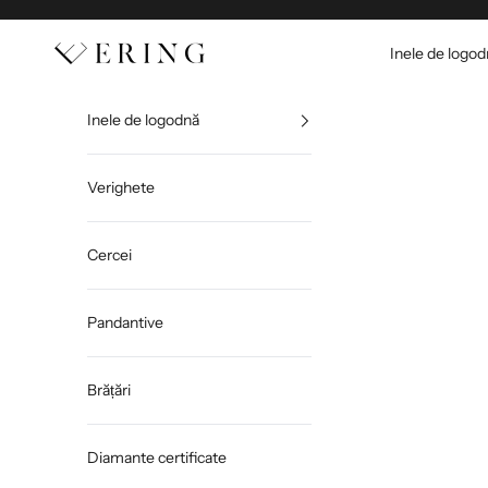
Sari la conținut
Ering
Inele de logo
Inele de logodnă
Verighete
Cercei
Pandantive
Brățări
Diamante certificate