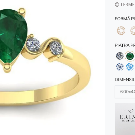
⏱
TERMEN
FORMĂ PI
PIATRA P
DIMENSIU