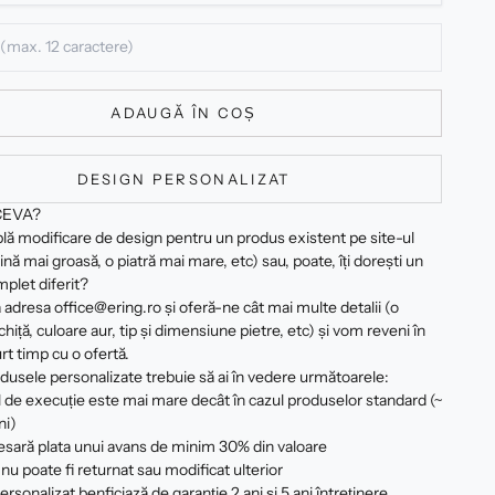
ADAUGĂ ÎN COȘ
DESIGN PERSONALIZAT
CEVA?
plă modificare de design pentru un produs existent pe site-ul
ină mai groasă, o piatră mai mare, etc) sau, poate, îți dorești un
plet diferit?
 adresa office@ering.ro și oferă-ne cât mai multe detalii (o
hiță, culoare aur, tip și dimensiune pietre, etc) și vom reveni în
rt timp cu o ofertă.
dusele personalizate trebuie să ai în vedere următoarele:
 de execuție este mai mare decât în cazul produselor standard (~
ni)
esară plata unui avans de minim 30% din valoare
nu poate fi returnat sau modificat ulterior
rsonalizat benficiază de garanție 2 ani și 5 ani întreținere