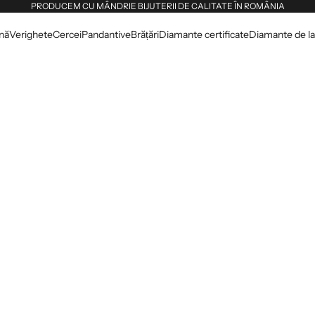
PRODUCEM CU MÂNDRIE BIJUTERII DE CALITATE ÎN ROMÂNIA
dnă
Verighete
Cercei
Pandantive
Brățări
Diamante certificate
Diamante de lab