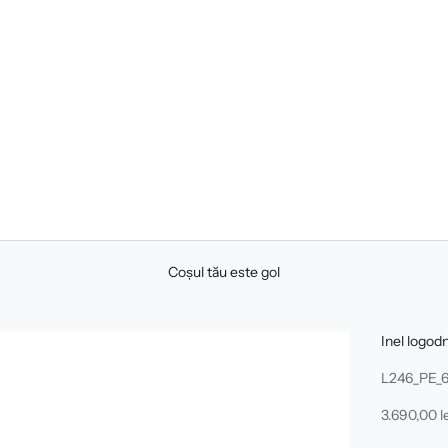
Coșul tău este gol
Inel logod
L246_PE_6
Preț redus
3.690,00 le