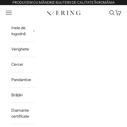
Sari la conținut
PRODUCEM CU MÂNDRIE BIJUTERII DE CALITATE ÎN ROMÂNIA
Deschide meniul de navigare
Deschide 
Deschi
Ering
Inele de
logodnă
Verighete
Cercei
Pandantive
Brățări
Diamante
certificate