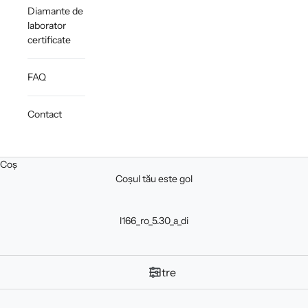
Diamante de
laborator
certificate
FAQ
Contact
Coș
Coșul tău este gol
l166_ro_5.30_a_di
Filtre