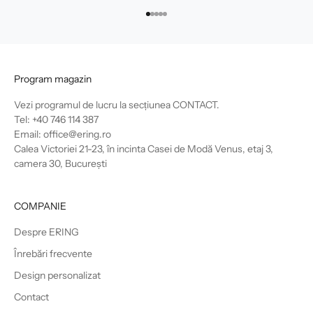
Mergi la articolul 1
Mergi la articolul 2
Mergi la articolul 3
Mergi la articolul 4
Mergi la articolul 5
Program magazin
Vezi programul de lucru la secțiunea
CONTACT
.
Tel: +40 746 114 387
Email: office@ering.ro
Calea Victoriei 21-23, în incinta Casei de Modă Venus, etaj 3,
camera 30, București
COMPANIE
Despre ERING
Înrebări frecvente
Design personalizat
Contact