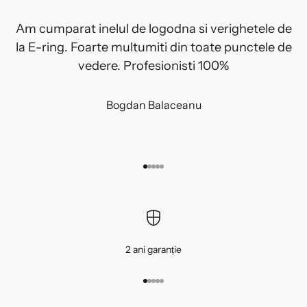
Am cumparat inelul de logodna si verighetele de
la E-ring. Foarte multumiti din toate punctele de
vedere. Profesionisti 100%
Bogdan Balaceanu
Mergi la articolul 1
Mergi la articolul 2
Mergi la articolul 3
Mergi la articolul 4
Mergi la articolul 5
2 ani garanție
Mergi la articolul 1
Mergi la articolul 2
Mergi la articolul 3
Mergi la articolul 4
Mergi la articolul 5