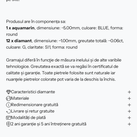
Produsul are în componența sa:
1 x aquamarin
, dimensiune: ~5.00mm, culoare: BLUE, forma:
round
12 x
diamant
, dimensiune: ~1.00mm, greutate totală: ~0.06ct,
culoare: G, claritate: SI1, forma: round
Gramajul diferă în funcţie de măsura inelului şi de alte varibile
tehnologice. Greutatea exactă se va regăsi în certificatul de
calitate şi garanție. Toate pietrele folosite sunt naturale iar
nuanţele pietrelor colorate pot varia de la deschis la închis.
Caracteristici diamante
Materiale
Redimensionare gratuită
Livrare și retur gratuite
Modalități de plată
2 ani garanție și 5 ani întreținere gratuită