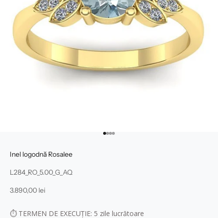
Mergi la articolul 1
Mergi la articolul 2
Mergi la articolul 3
Mergi la articolul 4
Inel logodnă Rosalee
L284_RO_5.00_G_AQ
Preț redus
3.890,00 lei
⏱
TERMEN DE EXECUȚIE: 5
zile lucrătoare