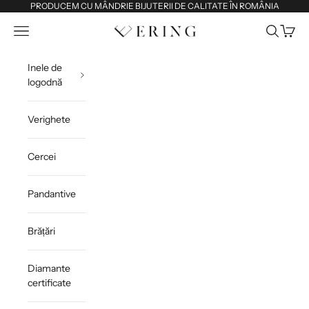
Sari la conținut
PRODUCEM CU MÂNDRIE BIJUTERII DE CALITATE ÎN ROMÂNIA
Deschide meniul de navigare
Deschide 
Deschi
Ering
Inele de
logodnă
Verighete
Cercei
Pandantive
Brățări
Diamante
certificate