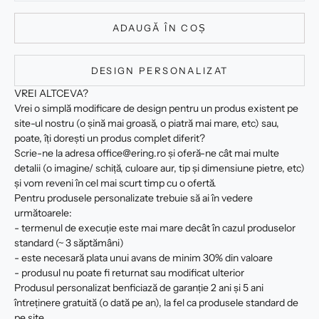
ADAUGĂ ÎN COȘ
DESIGN PERSONALIZAT
VREI ALTCEVA?
Vrei o simplă modificare de design pentru un produs existent pe
site-ul nostru (o șină mai groasă, o piatră mai mare, etc) sau,
poate, îți dorești un produs complet diferit?
Scrie-ne la adresa office@ering.ro și oferă-ne cât mai multe
detalii (o imagine/ schiță, culoare aur, tip și dimensiune pietre, etc)
și vom reveni în cel mai scurt timp cu o ofertă.
Pentru produsele personalizate trebuie să ai în vedere
următoarele:
- termenul de execuție este mai mare decât în cazul produselor
standard (~ 3 săptămâni)
- este necesară plata unui avans de minim 30% din valoare
- produsul nu poate fi returnat sau modificat ulterior
Produsul personalizat benficiază de garanție 2 ani și 5 ani
întreținere gratuită (o dată pe an), la fel ca produsele standard de
pe site.