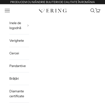
Sari la conținut
PRODUCEM CU MÂNDRIE BIJUTERII DE CALITATE ÎN ROMÂNIA
Deschide meniul de navigare
Deschide 
Deschi
Ering
Inele de
logodnă
Verighete
Cercei
Pandantive
Brățări
Diamante
certificate