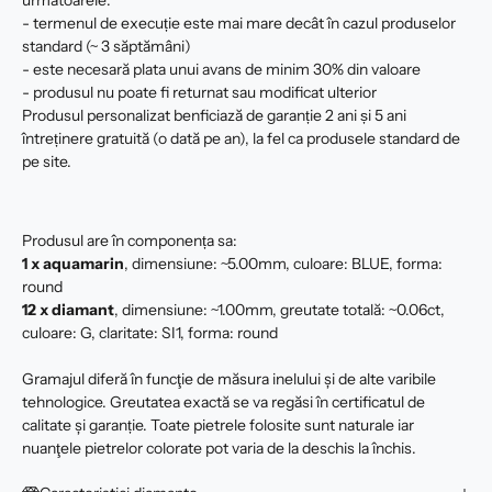
următoarele:
- termenul de execuție este mai mare decât în cazul produselor
standard (~ 3 săptămâni)
- este necesară plata unui avans de minim 30% din valoare
- produsul nu poate fi returnat sau modificat ulterior
Produsul personalizat benficiază de garanție 2 ani și 5 ani
întreținere gratuită (o dată pe an), la fel ca produsele standard de
pe site.
Produsul are în componența sa:
1 x aquamarin
, dimensiune: ~5.00mm, culoare: BLUE, forma:
round
12 x
diamant
, dimensiune: ~1.00mm, greutate totală: ~0.06ct,
culoare: G, claritate: SI1, forma: round
Gramajul diferă în funcţie de măsura inelului şi de alte varibile
tehnologice. Greutatea exactă se va regăsi în certificatul de
calitate şi garanție. Toate pietrele folosite sunt naturale iar
nuanţele pietrelor colorate pot varia de la deschis la închis.