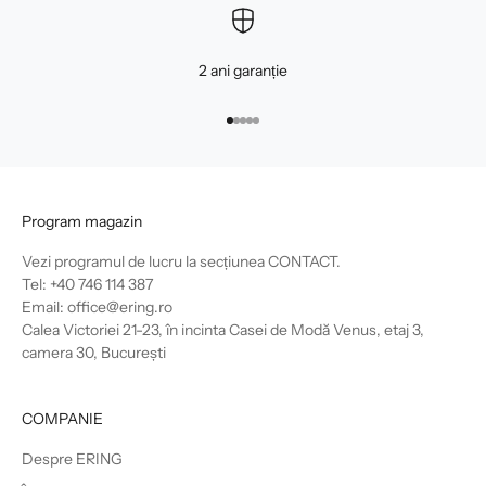
2 ani garanție
Mergi la articolul 1
Mergi la articolul 2
Mergi la articolul 3
Mergi la articolul 4
Mergi la articolul 5
Program magazin
Vezi programul de lucru la secțiunea
CONTACT
.
Tel: +40 746 114 387
Email: office@ering.ro
Calea Victoriei 21-23, în incinta Casei de Modă Venus, etaj 3,
camera 30, București
COMPANIE
Despre ERING