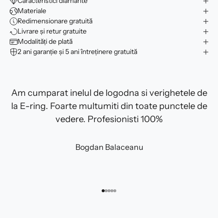
Caracteristici diamante
Materiale
Redimensionare gratuită
Livrare și retur gratuite
Modalități de plată
2 ani garanție și 5 ani întreținere gratuită
Am cumparat inelul de logodna si verighetele de
la E-ring. Foarte multumiti din toate punctele de
vedere. Profesionisti 100%
Bogdan Balaceanu
Mergi la articolul 1
Mergi la articolul 2
Mergi la articolul 3
Mergi la articolul 4
Mergi la articolul 5